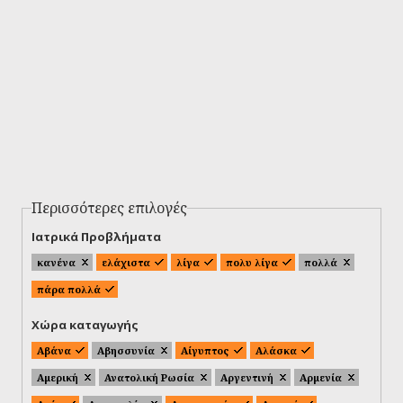
Περισσότερες επιλογές
Ιατρικά Προβλήματα
κανένα
ελάχιστα
λίγα
πολυ λίγα
πολλά
πάρα πολλά
Χώρα καταγωγής
Αβάνα
Αβησσυνία
Αίγυπτος
Αλάσκα
Αμερική
Ανατολική Ρωσία
Αργεντινή
Αρμενία