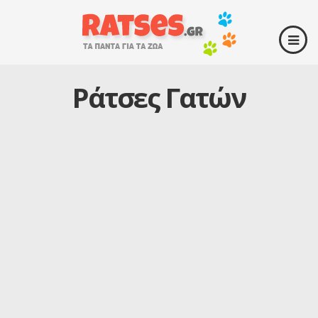
Ράτσες Γατών