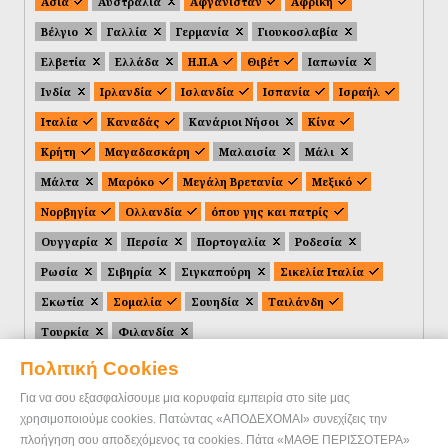
Ασία
Αυστραλία
Αφγανιστάν
Αφρική
Βέλγιο
Γαλλία
Γερμανία
Γιουκοσλαβία
Ελβετία
Ελλάδα
Η.Π.Α
Θιβέτ
Ιαπωνία
Ινδία
Ιρλανδία
Ισλανδία
Ισπανία
Ισραήλ
Ιταλία
Καναδάς
Κανάριοι Νήσοι
Κίνα
Κρήτη
Μαγαδασκάρη
Μαλαισία
Μάλι
Μάλτα
Μαρόκο
Μεγάλη Βρετανία
Μεξικό
Νορβηγία
Ολλανδία
όπου γης και πατρίς
Ουγγαρία
Περσία
Πορτογαλία
Ροδεσία
Ρωσία
Σιβηρία
Σιγκαπούρη
Σικελία Ιταλία
Σκωτία
Σομαλία
Σουηδία
Ταιλάνδη
Τουρκία
Φιλανδία
Πολιτική Cookies
Για να σου εξασφαλίσουμε μια κορυφαία εμπειρία στο site μας
χρησιμοποιούμε cookies. Πατώντας «ΑΠΟΔΕΧΟΜΑΙ» συνεχίζεις την
πλοήγηση σου αποδεχόμενος τα cookies. Πάτα «ΜΑΘΕ ΠΕΡΙΣΣΟΤΕΡΑ»