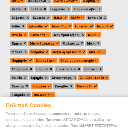
Ασία
Αυστραλία
Αφγανιστάν
Αφρική
Βέλγιο
Γαλλία
Γερμανία
Γιουκοσλαβία
Ελβετία
Ελλάδα
Η.Π.Α
Θιβέτ
Ιαπωνία
Ινδία
Ιρλανδία
Ισλανδία
Ισπανία
Ισραήλ
Ιταλία
Καναδάς
Κανάριοι Νήσοι
Κίνα
Κρήτη
Μαγαδασκάρη
Μαλαισία
Μάλι
Μάλτα
Μαρόκο
Μεγάλη Βρετανία
Μεξικό
Νορβηγία
Ολλανδία
όπου γης και πατρίς
Ουγγαρία
Περσία
Πορτογαλία
Ροδεσία
Ρωσία
Σιβηρία
Σιγκαπούρη
Σικελία Ιταλία
Σκωτία
Σομαλία
Σουηδία
Ταιλάνδη
Τουρκία
Φιλανδία
Πολιτική Cookies
Για να σου εξασφαλίσουμε μια κορυφαία εμπειρία στο site μας
χρησιμοποιούμε cookies. Πατώντας «ΑΠΟΔΕΧΟΜΑΙ» συνεχίζεις την
πλοήγηση σου αποδεχόμενος τα cookies. Πάτα «ΜΑΘΕ ΠΕΡΙΣΣΟΤΕΡΑ»