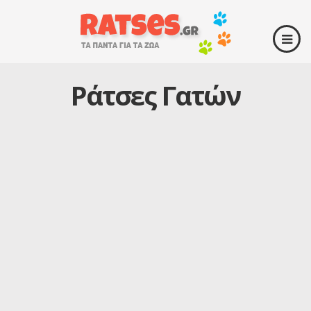
Ράτσες Γατών