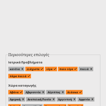
Περισσότερες επιλογές
Ιατρικά Προβλήματα
κανένα
ελάχιστα
λίγα
πολυ λίγα
πολλά
πάρα πολλά
Χώρα καταγωγής
Αβάνα
Αβησσυνία
Αίγυπτος
Αλάσκα
Αμερική
Ανατολική Ρωσία
Αργεντινή
Αρμενία