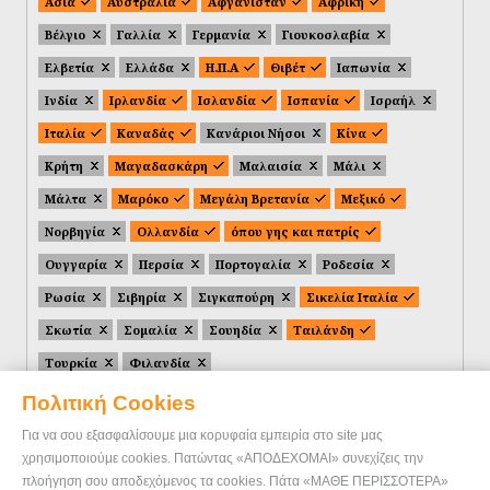
Ασία
Αυστραλία
Αφγανιστάν
Αφρική
Βέλγιο
Γαλλία
Γερμανία
Γιουκοσλαβία
Ελβετία
Ελλάδα
Η.Π.Α
Θιβέτ
Ιαπωνία
Ινδία
Ιρλανδία
Ισλανδία
Ισπανία
Ισραήλ
Ιταλία
Καναδάς
Κανάριοι Νήσοι
Κίνα
Κρήτη
Μαγαδασκάρη
Μαλαισία
Μάλι
Μάλτα
Μαρόκο
Μεγάλη Βρετανία
Μεξικό
Νορβηγία
Ολλανδία
όπου γης και πατρίς
Ουγγαρία
Περσία
Πορτογαλία
Ροδεσία
Ρωσία
Σιβηρία
Σιγκαπούρη
Σικελία Ιταλία
Σκωτία
Σομαλία
Σουηδία
Ταιλάνδη
Τουρκία
Φιλανδία
Πολιτική Cookies
Για να σου εξασφαλίσουμε μια κορυφαία εμπειρία στο site μας
χρησιμοποιούμε cookies. Πατώντας «ΑΠΟΔΕΧΟΜΑΙ» συνεχίζεις την
πλοήγηση σου αποδεχόμενος τα cookies. Πάτα «ΜΑΘΕ ΠΕΡΙΣΣΟΤΕΡΑ»