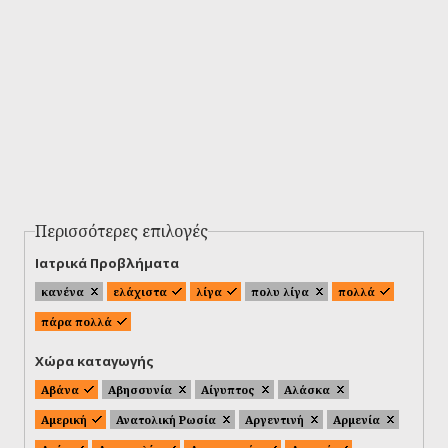
Περισσότερες επιλογές
Ιατρικά Προβλήματα
κανένα
ελάχιστα
λίγα
πολυ λίγα
πολλά
πάρα πολλά
Χώρα καταγωγής
Αβάνα
Αβησσυνία
Αίγυπτος
Αλάσκα
Αμερική
Ανατολική Ρωσία
Αργεντινή
Αρμενία