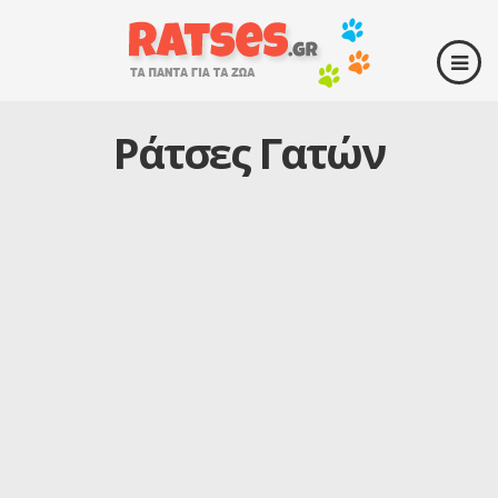
Ράτσες Γατών