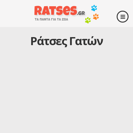
Ράτσες Γατών