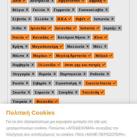
Ασία
Αυστραλία
Αφγανιστάν
Αφρική
Βέλγιο
Γαλλία
Γερμανία
Γιουκοσλαβία
Ελβετία
Ελλάδα
Η.Π.Α
Θιβέτ
Ιαπωνία
Ινδία
Ιρλανδία
Ισλανδία
Ισπανία
Ισραήλ
Ιταλία
Καναδάς
Κανάριοι Νήσοι
Κίνα
Κρήτη
Μαγαδασκάρη
Μαλαισία
Μάλι
Μάλτα
Μαρόκο
Μεγάλη Βρετανία
Μεξικό
Νορβηγία
Ολλανδία
όπου γης και πατρίς
Ουγγαρία
Περσία
Πορτογαλία
Ροδεσία
Ρωσία
Σιβηρία
Σιγκαπούρη
Σικελία Ιταλία
Σκωτία
Σομαλία
Σουηδία
Ταιλάνδη
Τουρκία
Φιλανδία
Πολιτική Cookies
Για να σου εξασφαλίσουμε μια κορυφαία εμπειρία στο site μας
χρησιμοποιούμε cookies. Πατώντας «ΑΠΟΔΕΧΟΜΑΙ» συνεχίζεις την
πλοήγηση σου αποδεχόμενος τα cookies. Πάτα «ΜΑΘΕ ΠΕΡΙΣΣΟΤΕΡΑ»