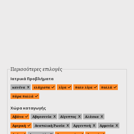
Περισσότερες επιλογές
Ιατρικά Προβλήματα
κανένα
ελάχιστα
λίγα
πολυ λίγα
πολλά
πάρα πολλά
Χώρα καταγωγής
Αβάνα
Αβησσυνία
Αίγυπτος
Αλάσκα
Αμερική
Ανατολική Ρωσία
Αργεντινή
Αρμενία