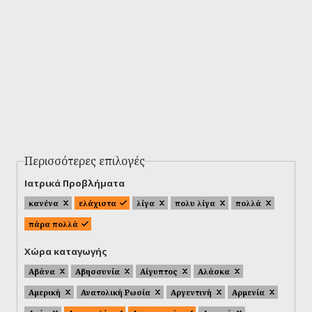
Περισσότερες επιλογές
Ιατρικά Προβλήματα
κανένα
ελάχιστα
λίγα
πολυ λίγα
πολλά
πάρα πολλά
Χώρα καταγωγής
Αβάνα
Αβησσυνία
Αίγυπτος
Αλάσκα
Αμερική
Ανατολική Ρωσία
Αργεντινή
Αρμενία