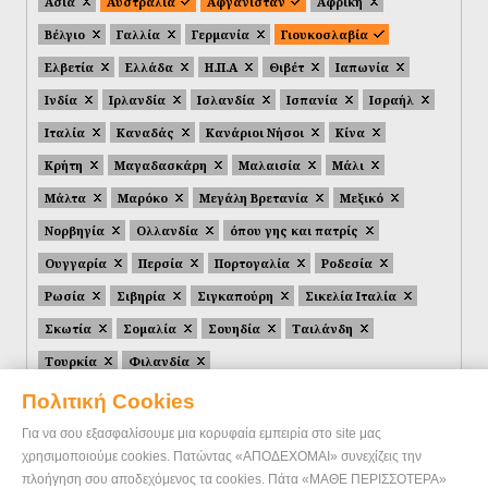
Ασία
Αυστραλία
Αφγανιστάν
Αφρική
Βέλγιο
Γαλλία
Γερμανία
Γιουκοσλαβία
Ελβετία
Ελλάδα
Η.Π.Α
Θιβέτ
Ιαπωνία
Ινδία
Ιρλανδία
Ισλανδία
Ισπανία
Ισραήλ
Ιταλία
Καναδάς
Κανάριοι Νήσοι
Κίνα
Κρήτη
Μαγαδασκάρη
Μαλαισία
Μάλι
Μάλτα
Μαρόκο
Μεγάλη Βρετανία
Μεξικό
Νορβηγία
Ολλανδία
όπου γης και πατρίς
Ουγγαρία
Περσία
Πορτογαλία
Ροδεσία
Ρωσία
Σιβηρία
Σιγκαπούρη
Σικελία Ιταλία
Σκωτία
Σομαλία
Σουηδία
Ταιλάνδη
Τουρκία
Φιλανδία
Πολιτική Cookies
Για να σου εξασφαλίσουμε μια κορυφαία εμπειρία στο site μας
χρησιμοποιούμε cookies. Πατώντας «ΑΠΟΔΕΧΟΜΑΙ» συνεχίζεις την
πλοήγηση σου αποδεχόμενος τα cookies. Πάτα «ΜΑΘΕ ΠΕΡΙΣΣΟΤΕΡΑ»