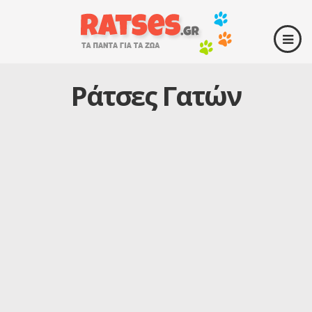
Ράτσες Γατών