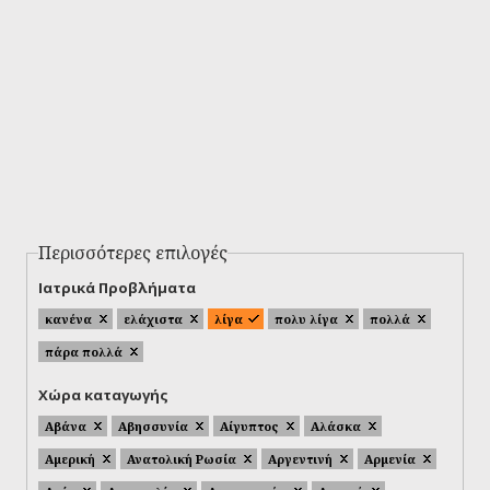
Περισσότερες επιλογές
Ιατρικά Προβλήματα
κανένα
ελάχιστα
λίγα
πολυ λίγα
πολλά
πάρα πολλά
Χώρα καταγωγής
Αβάνα
Αβησσυνία
Αίγυπτος
Αλάσκα
Αμερική
Ανατολική Ρωσία
Αργεντινή
Αρμενία