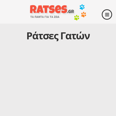
Ράτσες Γατών