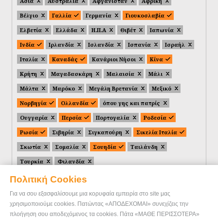
Ασία
Αυστραλία
Αφγανιστάν
Αφρική
Βέλγιο
Γαλλία
Γερμανία
Γιουκοσλαβία
Ελβετία
Ελλάδα
Η.Π.Α
Θιβέτ
Ιαπωνία
Ινδία
Ιρλανδία
Ισλανδία
Ισπανία
Ισραήλ
Ιταλία
Καναδάς
Κανάριοι Νήσοι
Κίνα
Κρήτη
Μαγαδασκάρη
Μαλαισία
Μάλι
Μάλτα
Μαρόκο
Μεγάλη Βρετανία
Μεξικό
Νορβηγία
Ολλανδία
όπου γης και πατρίς
Ουγγαρία
Περσία
Πορτογαλία
Ροδεσία
Ρωσία
Σιβηρία
Σιγκαπούρη
Σικελία Ιταλία
Σκωτία
Σομαλία
Σουηδία
Ταιλάνδη
Τουρκία
Φιλανδία
Πολιτική Cookies
Για να σου εξασφαλίσουμε μια κορυφαία εμπειρία στο site μας
χρησιμοποιούμε cookies. Πατώντας «ΑΠΟΔΕΧΟΜΑΙ» συνεχίζεις την
πλοήγηση σου αποδεχόμενος τα cookies. Πάτα «ΜΑΘΕ ΠΕΡΙΣΣΟΤΕΡΑ»