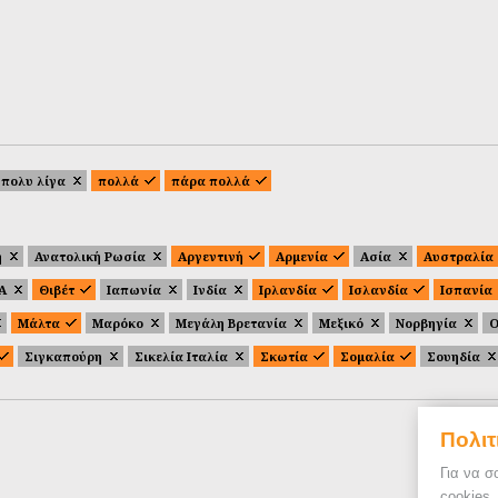
πολυ λίγα
πολλά
πάρα πολλά
ή
Ανατολική Ρωσία
Αργεντινή
Αρμενία
Ασία
Αυστραλία
.Α
Θιβέτ
Ιαπωνία
Ινδία
Ιρλανδία
Ισλανδία
Ισπανία
Μάλτα
Μαρόκο
Μεγάλη Βρετανία
Μεξικό
Νορβηγία
Ο
Σιγκαπούρη
Σικελία Ιταλία
Σκωτία
Σομαλία
Σουηδία
Πολιτ
Για να σ
cookies