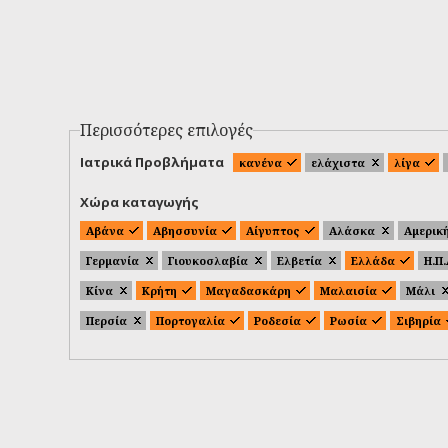
Περισσότερες επιλογές
Ιατρικά Προβλήματα
κανένα
ελάχιστα
λίγα
Χώρα καταγωγής
Αβάνα
Αβησσυνία
Αίγυπτος
Αλάσκα
Αμερικ
Γερμανία
Γιουκοσλαβία
Ελβετία
Ελλάδα
Η.Π
Κίνα
Κρήτη
Μαγαδασκάρη
Μαλαισία
Μάλι
Περσία
Πορτογαλία
Ροδεσία
Ρωσία
Σιβηρία