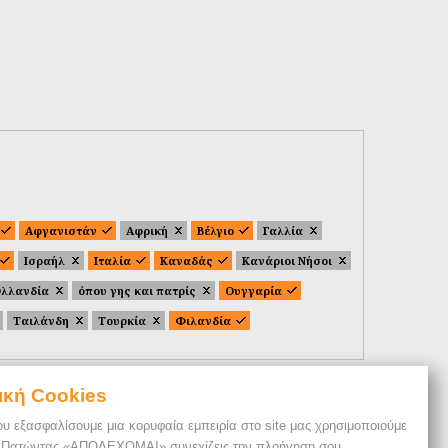
Αφγανιστάν
Αφρική
Βέλγιο
Γαλλία
Ισραήλ
Ιταλία
Καναδάς
Κανάριοι Νήσοι
λλανδία
όπου γης και πατρίς
Ουγγαρία
Ταιλάνδη
Τουρκία
Φιλανδία
ική Cookies
ου εξασφαλίσουμε μια κορυφαία εμπειρία στο site μας χρησιμοποιούμε
. Πατώντας «ΑΠΟΔΕΧΟΜΑΙ» συνεχίζεις την πλοήγηση σου