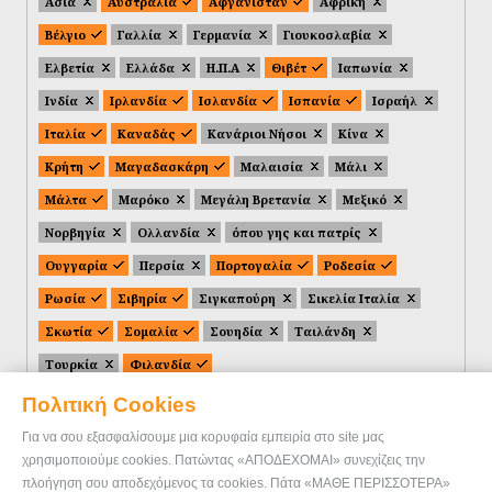
Ασία
Αυστραλία
Αφγανιστάν
Αφρική
Βέλγιο
Γαλλία
Γερμανία
Γιουκοσλαβία
Ελβετία
Ελλάδα
Η.Π.Α
Θιβέτ
Ιαπωνία
Ινδία
Ιρλανδία
Ισλανδία
Ισπανία
Ισραήλ
Ιταλία
Καναδάς
Κανάριοι Νήσοι
Κίνα
Κρήτη
Μαγαδασκάρη
Μαλαισία
Μάλι
Μάλτα
Μαρόκο
Μεγάλη Βρετανία
Μεξικό
Νορβηγία
Ολλανδία
όπου γης και πατρίς
Ουγγαρία
Περσία
Πορτογαλία
Ροδεσία
Ρωσία
Σιβηρία
Σιγκαπούρη
Σικελία Ιταλία
Σκωτία
Σομαλία
Σουηδία
Ταιλάνδη
Τουρκία
Φιλανδία
Πολιτική Cookies
Για να σου εξασφαλίσουμε μια κορυφαία εμπειρία στο site μας
χρησιμοποιούμε cookies. Πατώντας «ΑΠΟΔΕΧΟΜΑΙ» συνεχίζεις την
πλοήγηση σου αποδεχόμενος τα cookies. Πάτα «ΜΑΘΕ ΠΕΡΙΣΣΟΤΕΡΑ»