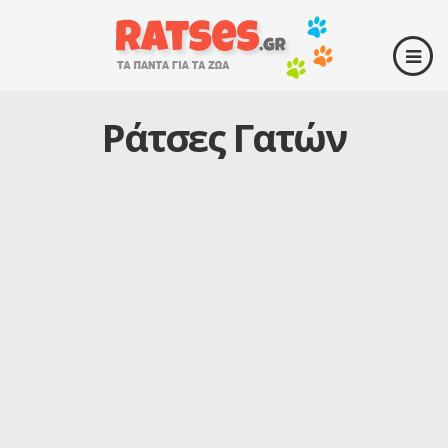
Ράτσες Γατών