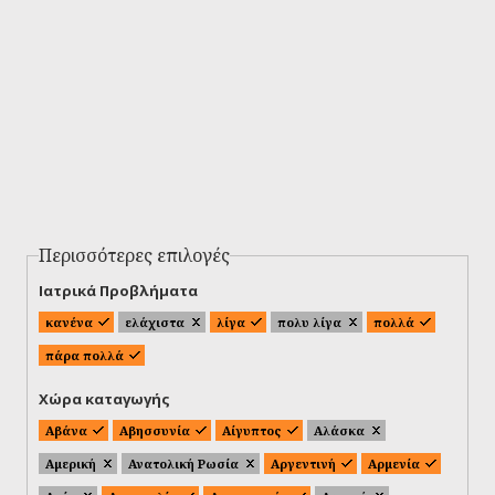
Περισσότερες επιλογές
Ιατρικά Προβλήματα
κανένα
ελάχιστα
λίγα
πολυ λίγα
πολλά
πάρα πολλά
Χώρα καταγωγής
Αβάνα
Αβησσυνία
Αίγυπτος
Αλάσκα
Αμερική
Ανατολική Ρωσία
Αργεντινή
Αρμενία