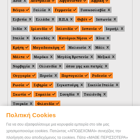
Ασία
Αυστραλία
Αφγανιστάν
Αφρική
Βέλγιο
Γαλλία
Γερμανία
Γιουκοσλαβία
Ελβετία
Ελλάδα
Η.Π.Α
Θιβέτ
Ιαπωνία
Ινδία
Ιρλανδία
Ισλανδία
Ισπανία
Ισραήλ
Ιταλία
Καναδάς
Κανάριοι Νήσοι
Κίνα
Κρήτη
Μαγαδασκάρη
Μαλαισία
Μάλι
Μάλτα
Μαρόκο
Μεγάλη Βρετανία
Μεξικό
Νορβηγία
Ολλανδία
όπου γης και πατρίς
Ουγγαρία
Περσία
Πορτογαλία
Ροδεσία
Ρωσία
Σιβηρία
Σιγκαπούρη
Σικελία Ιταλία
Σκωτία
Σομαλία
Σουηδία
Ταιλάνδη
Τουρκία
Φιλανδία
Πολιτική Cookies
Για να σου εξασφαλίσουμε μια κορυφαία εμπειρία στο site μας
χρησιμοποιούμε cookies. Πατώντας «ΑΠΟΔΕΧΟΜΑΙ» συνεχίζεις την
πλοήγηση σου αποδεχόμενος τα cookies. Πάτα «ΜΑΘΕ ΠΕΡΙΣΣΟΤΕΡΑ»