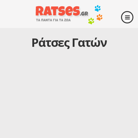
Ράτσες Γατών