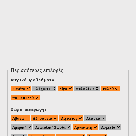
Περισσότερες επιλογές
Ιατρικά Προβλήματα
κανένα
ελάχιστα
λίγα
πολυ λίγα
πολλά
πάρα πολλά
Χώρα καταγωγής
Αβάνα
Αβησσυνία
Αίγυπτος
Αλάσκα
Αμερική
Ανατολική Ρωσία
Αργεντινή
Αρμενία