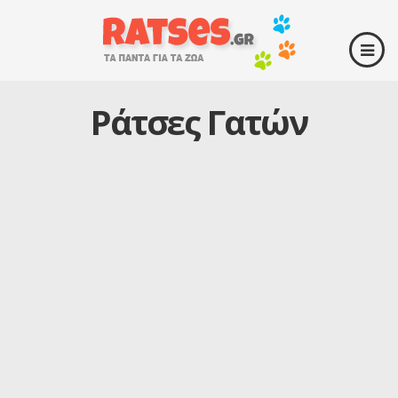
Ράτσες Γατών