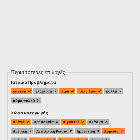
Περισσότερες επιλογές
Ιατρικά Προβλήματα
κανένα
ελάχιστα
λίγα
πολυ λίγα
πολλά
πάρα πολλά
Χώρα καταγωγής
Αβάνα
Αβησσυνία
Αίγυπτος
Αλάσκα
Αμερική
Ανατολική Ρωσία
Αργεντινή
Αρμενία