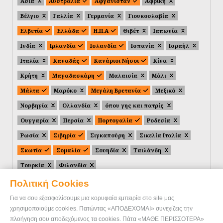
Ασία
Αυστραλία
Αφγανιστάν
Αφρική
Βέλγιο
Γαλλία
Γερμανία
Γιουκοσλαβία
Ελβετία
Ελλάδα
Η.Π.Α
Θιβέτ
Ιαπωνία
Ινδία
Ιρλανδία
Ισλανδία
Ισπανία
Ισραήλ
Ιταλία
Καναδάς
Κανάριοι Νήσοι
Κίνα
Κρήτη
Μαγαδασκάρη
Μαλαισία
Μάλι
Μάλτα
Μαρόκο
Μεγάλη Βρετανία
Μεξικό
Νορβηγία
Ολλανδία
όπου γης και πατρίς
Ουγγαρία
Περσία
Πορτογαλία
Ροδεσία
Ρωσία
Σιβηρία
Σιγκαπούρη
Σικελία Ιταλία
Σκωτία
Σομαλία
Σουηδία
Ταιλάνδη
Τουρκία
Φιλανδία
Πολιτική Cookies
Για να σου εξασφαλίσουμε μια κορυφαία εμπειρία στο site μας
χρησιμοποιούμε cookies. Πατώντας «ΑΠΟΔΕΧΟΜΑΙ» συνεχίζεις την
πλοήγηση σου αποδεχόμενος τα cookies. Πάτα «ΜΑΘΕ ΠΕΡΙΣΣΟΤΕΡΑ»