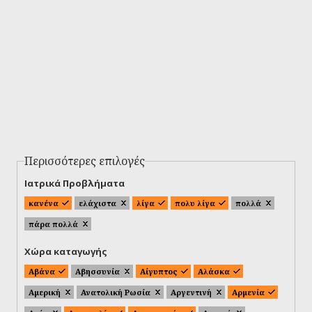
Περισσότερες επιλογές
Ιατρικά Προβλήματα
κανένα
ελάχιστα
λίγα
πολυ λίγα
πολλά
πάρα πολλά
Χώρα καταγωγής
Αβάνα
Αβησσυνία
Αίγυπτος
Αλάσκα
Αμερική
Ανατολική Ρωσία
Αργεντινή
Αρμενία