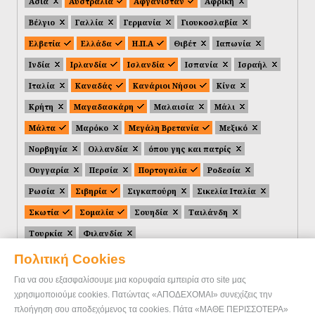
Ασία
Αυστραλία
Αφγανιστάν
Αφρική
Βέλγιο
Γαλλία
Γερμανία
Γιουκοσλαβία
Ελβετία
Ελλάδα
Η.Π.Α
Θιβέτ
Ιαπωνία
Ινδία
Ιρλανδία
Ισλανδία
Ισπανία
Ισραήλ
Ιταλία
Καναδάς
Κανάριοι Νήσοι
Κίνα
Κρήτη
Μαγαδασκάρη
Μαλαισία
Μάλι
Μάλτα
Μαρόκο
Μεγάλη Βρετανία
Μεξικό
Νορβηγία
Ολλανδία
όπου γης και πατρίς
Ουγγαρία
Περσία
Πορτογαλία
Ροδεσία
Ρωσία
Σιβηρία
Σιγκαπούρη
Σικελία Ιταλία
Σκωτία
Σομαλία
Σουηδία
Ταιλάνδη
Τουρκία
Φιλανδία
Πολιτική Cookies
Για να σου εξασφαλίσουμε μια κορυφαία εμπειρία στο site μας
χρησιμοποιούμε cookies. Πατώντας «ΑΠΟΔΕΧΟΜΑΙ» συνεχίζεις την
πλοήγηση σου αποδεχόμενος τα cookies. Πάτα «ΜΑΘΕ ΠΕΡΙΣΣΟΤΕΡΑ»