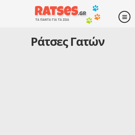
Ράτσες Γατών