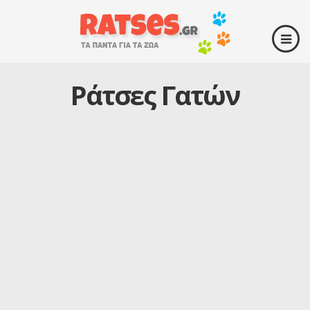
Ράτσες Γατών