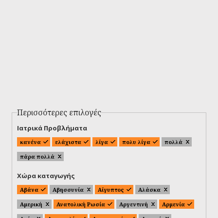
Περισσότερες επιλογές
Ιατρικά Προβλήματα
κανένα
ελάχιστα
λίγα
πολυ λίγα
πολλά
πάρα πολλά
Χώρα καταγωγής
Αβάνα
Αβησσυνία
Αίγυπτος
Αλάσκα
Αμερική
Ανατολική Ρωσία
Αργεντινή
Αρμενία