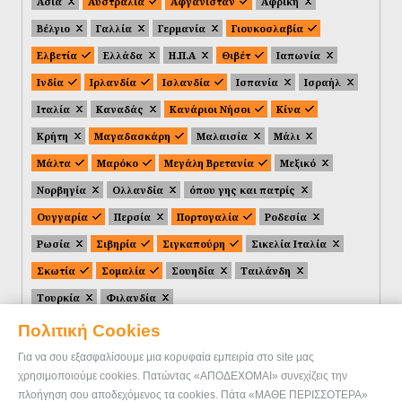
Ασία
Αυστραλία
Αφγανιστάν
Αφρική
Βέλγιο
Γαλλία
Γερμανία
Γιουκοσλαβία
Ελβετία
Ελλάδα
Η.Π.Α
Θιβέτ
Ιαπωνία
Ινδία
Ιρλανδία
Ισλανδία
Ισπανία
Ισραήλ
Ιταλία
Καναδάς
Κανάριοι Νήσοι
Κίνα
Κρήτη
Μαγαδασκάρη
Μαλαισία
Μάλι
Μάλτα
Μαρόκο
Μεγάλη Βρετανία
Μεξικό
Νορβηγία
Ολλανδία
όπου γης και πατρίς
Ουγγαρία
Περσία
Πορτογαλία
Ροδεσία
Ρωσία
Σιβηρία
Σιγκαπούρη
Σικελία Ιταλία
Σκωτία
Σομαλία
Σουηδία
Ταιλάνδη
Τουρκία
Φιλανδία
Πολιτική Cookies
Για να σου εξασφαλίσουμε μια κορυφαία εμπειρία στο site μας
χρησιμοποιούμε cookies. Πατώντας «ΑΠΟΔΕΧΟΜΑΙ» συνεχίζεις την
πλοήγηση σου αποδεχόμενος τα cookies. Πάτα «ΜΑΘΕ ΠΕΡΙΣΣΟΤΕΡΑ»