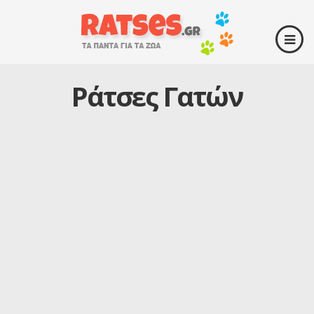
Ράτσες Γατών