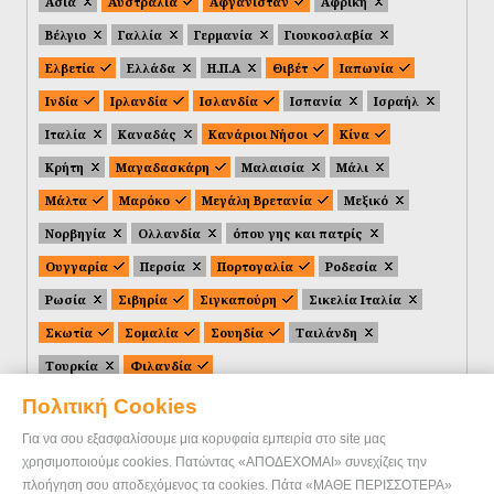
Ασία
Αυστραλία
Αφγανιστάν
Αφρική
Βέλγιο
Γαλλία
Γερμανία
Γιουκοσλαβία
Ελβετία
Ελλάδα
Η.Π.Α
Θιβέτ
Ιαπωνία
Ινδία
Ιρλανδία
Ισλανδία
Ισπανία
Ισραήλ
Ιταλία
Καναδάς
Κανάριοι Νήσοι
Κίνα
Κρήτη
Μαγαδασκάρη
Μαλαισία
Μάλι
Μάλτα
Μαρόκο
Μεγάλη Βρετανία
Μεξικό
Νορβηγία
Ολλανδία
όπου γης και πατρίς
Ουγγαρία
Περσία
Πορτογαλία
Ροδεσία
Ρωσία
Σιβηρία
Σιγκαπούρη
Σικελία Ιταλία
Σκωτία
Σομαλία
Σουηδία
Ταιλάνδη
Τουρκία
Φιλανδία
Πολιτική Cookies
Για να σου εξασφαλίσουμε μια κορυφαία εμπειρία στο site μας
χρησιμοποιούμε cookies. Πατώντας «ΑΠΟΔΕΧΟΜΑΙ» συνεχίζεις την
πλοήγηση σου αποδεχόμενος τα cookies. Πάτα «ΜΑΘΕ ΠΕΡΙΣΣΟΤΕΡΑ»