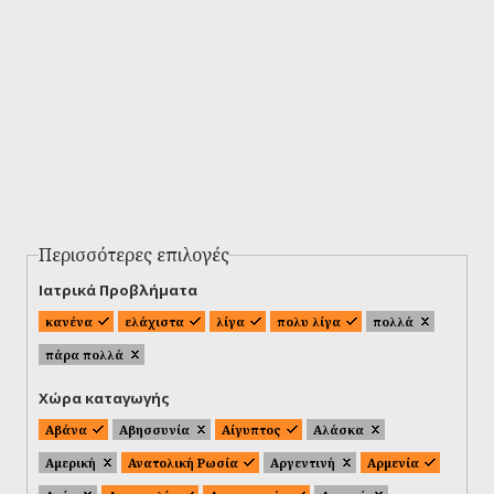
Περισσότερες επιλογές
Ιατρικά Προβλήματα
κανένα
ελάχιστα
λίγα
πολυ λίγα
πολλά
πάρα πολλά
Χώρα καταγωγής
Αβάνα
Αβησσυνία
Αίγυπτος
Αλάσκα
Αμερική
Ανατολική Ρωσία
Αργεντινή
Αρμενία