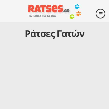
Ράτσες Γατών