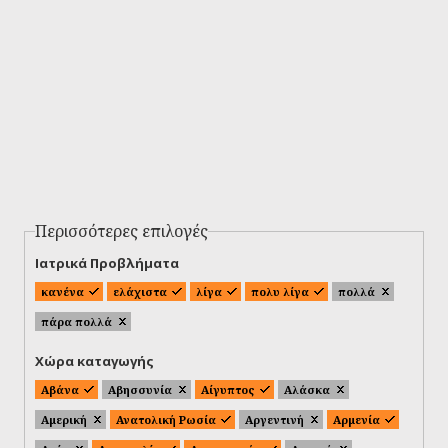
Περισσότερες επιλογές
Ιατρικά Προβλήματα
κανένα
ελάχιστα
λίγα
πολυ λίγα
πολλά
πάρα πολλά
Χώρα καταγωγής
Αβάνα
Αβησσυνία
Αίγυπτος
Αλάσκα
Αμερική
Ανατολική Ρωσία
Αργεντινή
Αρμενία