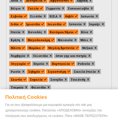
Ασία
Αυστραλία
Αφγανιστάν
Αφρική
Βέλγιο
Γαλλία
Γερμανία
Γιουκοσλαβία
Ελβετία
Ελλάδα
Η.Π.Α
Θιβέτ
Ιαπωνία
Ινδία
Ιρλανδία
Ισλανδία
Ισπανία
Ισραήλ
Ιταλία
Καναδάς
Κανάριοι Νήσοι
Κίνα
Κρήτη
Μαγαδασκάρη
Μαλαισία
Μάλι
Μάλτα
Μαρόκο
Μεγάλη Βρετανία
Μεξικό
Νορβηγία
Ολλανδία
όπου γης και πατρίς
Ουγγαρία
Περσία
Πορτογαλία
Ροδεσία
Ρωσία
Σιβηρία
Σιγκαπούρη
Σικελία Ιταλία
Σκωτία
Σομαλία
Σουηδία
Ταιλάνδη
Τουρκία
Φιλανδία
Πολιτική Cookies
Για να σου εξασφαλίσουμε μια κορυφαία εμπειρία στο site μας
χρησιμοποιούμε cookies. Πατώντας «ΑΠΟΔΕΧΟΜΑΙ» συνεχίζεις την
πλοήγηση σου αποδεχόμενος τα cookies. Πάτα «ΜΑΘΕ ΠΕΡΙΣΣΟΤΕΡΑ»