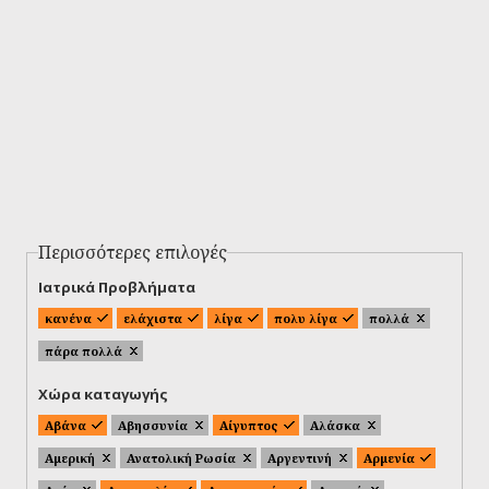
Περισσότερες επιλογές
Ιατρικά Προβλήματα
κανένα
ελάχιστα
λίγα
πολυ λίγα
πολλά
πάρα πολλά
Χώρα καταγωγής
Αβάνα
Αβησσυνία
Αίγυπτος
Αλάσκα
Αμερική
Ανατολική Ρωσία
Αργεντινή
Αρμενία