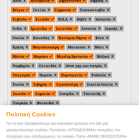
Ασία
Αυστραλία
Αφγανιστάν
Αφρική
Βέλγιο
Γαλλία
Γερμανία
Γιουκοσλαβία
Ελβετία
Ελλάδα
Η.Π.Α
Θιβέτ
Ιαπωνία
Ινδία
Ιρλανδία
Ισλανδία
Ισπανία
Ισραήλ
Ιταλία
Καναδάς
Κανάριοι Νήσοι
Κίνα
Κρήτη
Μαγαδασκάρη
Μαλαισία
Μάλι
Μάλτα
Μαρόκο
Μεγάλη Βρετανία
Μεξικό
Νορβηγία
Ολλανδία
όπου γης και πατρίς
Ουγγαρία
Περσία
Πορτογαλία
Ροδεσία
Ρωσία
Σιβηρία
Σιγκαπούρη
Σικελία Ιταλία
Σκωτία
Σομαλία
Σουηδία
Ταιλάνδη
Τουρκία
Φιλανδία
Πολιτική Cookies
Για να σου εξασφαλίσουμε μια κορυφαία εμπειρία στο site μας
χρησιμοποιούμε cookies. Πατώντας «ΑΠΟΔΕΧΟΜΑΙ» συνεχίζεις την
πλοήγηση σου αποδεχόμενος τα cookies. Πάτα «ΜΑΘΕ ΠΕΡΙΣΣΟΤΕΡΑ»