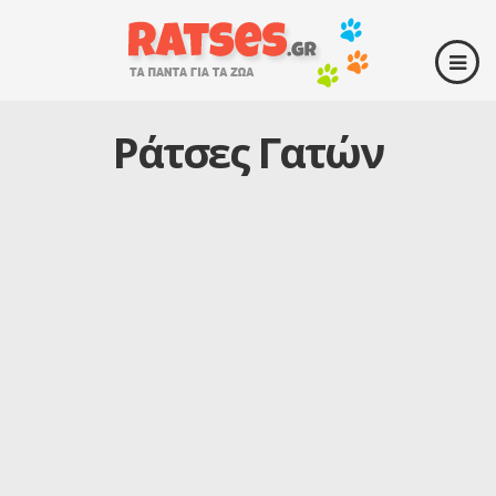
Ράτσες Γατών