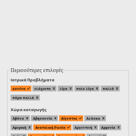
Περισσότερες επιλογές
Ιατρικά Προβλήματα
κανένα
ελάχιστα
λίγα
πολυ λίγα
πολλά
πάρα πολλά
Χώρα καταγωγής
Αβάνα
Αβησσυνία
Αίγυπτος
Αλάσκα
Αμερική
Ανατολική Ρωσία
Αργεντινή
Αρμενία