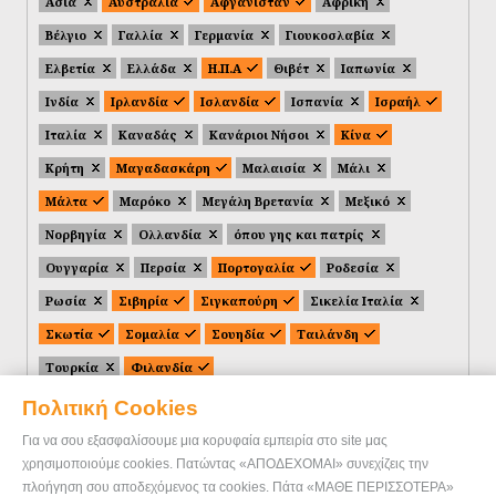
Ασία
Αυστραλία
Αφγανιστάν
Αφρική
Βέλγιο
Γαλλία
Γερμανία
Γιουκοσλαβία
Ελβετία
Ελλάδα
Η.Π.Α
Θιβέτ
Ιαπωνία
Ινδία
Ιρλανδία
Ισλανδία
Ισπανία
Ισραήλ
Ιταλία
Καναδάς
Κανάριοι Νήσοι
Κίνα
Κρήτη
Μαγαδασκάρη
Μαλαισία
Μάλι
Μάλτα
Μαρόκο
Μεγάλη Βρετανία
Μεξικό
Νορβηγία
Ολλανδία
όπου γης και πατρίς
Ουγγαρία
Περσία
Πορτογαλία
Ροδεσία
Ρωσία
Σιβηρία
Σιγκαπούρη
Σικελία Ιταλία
Σκωτία
Σομαλία
Σουηδία
Ταιλάνδη
Τουρκία
Φιλανδία
Πολιτική Cookies
Για να σου εξασφαλίσουμε μια κορυφαία εμπειρία στο site μας
χρησιμοποιούμε cookies. Πατώντας «ΑΠΟΔΕΧΟΜΑΙ» συνεχίζεις την
πλοήγηση σου αποδεχόμενος τα cookies. Πάτα «ΜΑΘΕ ΠΕΡΙΣΣΟΤΕΡΑ»