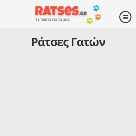
Ράτσες Γατών