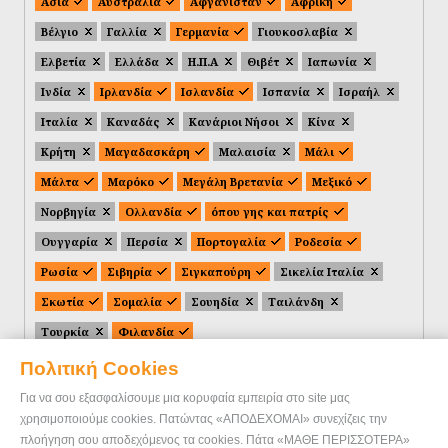
Ασία
Αυστραλία
Αφγανιστάν
Αφρική
Βέλγιο
Γαλλία
Γερμανία
Γιουκοσλαβία
Ελβετία
Ελλάδα
Η.Π.Α
Θιβέτ
Ιαπωνία
Ινδία
Ιρλανδία
Ισλανδία
Ισπανία
Ισραήλ
Ιταλία
Καναδάς
Κανάριοι Νήσοι
Κίνα
Κρήτη
Μαγαδασκάρη
Μαλαισία
Μάλι
Μάλτα
Μαρόκο
Μεγάλη Βρετανία
Μεξικό
Νορβηγία
Ολλανδία
όπου γης και πατρίς
Ουγγαρία
Περσία
Πορτογαλία
Ροδεσία
Ρωσία
Σιβηρία
Σιγκαπούρη
Σικελία Ιταλία
Σκωτία
Σομαλία
Σουηδία
Ταιλάνδη
Τουρκία
Φιλανδία
Πολιτική Cookies
Για να σου εξασφαλίσουμε μια κορυφαία εμπειρία στο site μας
χρησιμοποιούμε cookies. Πατώντας «ΑΠΟΔΕΧΟΜΑΙ» συνεχίζεις την
πλοήγηση σου αποδεχόμενος τα cookies. Πάτα «ΜΑΘΕ ΠΕΡΙΣΣΟΤΕΡΑ»