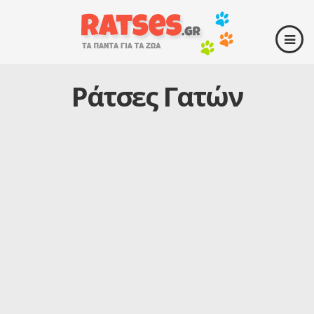
Ράτσες Γατών