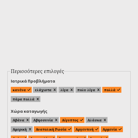
Περισσότερες επιλογές
Ιατρικά Προβλήματα
κανένα
ελάχιστα
λίγα
πολυ λίγα
πολλά
πάρα πολλά
Χώρα καταγωγής
Αβάνα
Αβησσυνία
Αίγυπτος
Αλάσκα
Αμερική
Ανατολική Ρωσία
Αργεντινή
Αρμενία