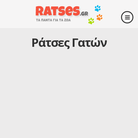
Ράτσες Γατών