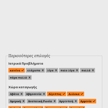
Περισσότερες επιλογές
Ιατρικά Προβλήματα
κανένα
ελάχιστα
λίγα
πολυ λίγα
πολλά
πάρα πολλά
Χώρα καταγωγής
Αβάνα
Αβησσυνία
Αίγυπτος
Αλάσκα
Αμερική
Ανατολική Ρωσία
Αργεντινή
Αρμενία