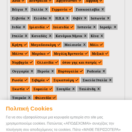
Ασία
Αυστραλία
Αφγανιστάν
Αφρική
Βέλγιο
Γαλλία
Γερμανία
Γιουκοσλαβία
Ελβετία
Ελλάδα
Η.Π.Α
Θιβέτ
Ιαπωνία
Ινδία
Ιρλανδία
Ισλανδία
Ισπανία
Ισραήλ
Ιταλία
Καναδάς
Κανάριοι Νήσοι
Κίνα
Κρήτη
Μαγαδασκάρη
Μαλαισία
Μάλι
Μάλτα
Μαρόκο
Μεγάλη Βρετανία
Μεξικό
Νορβηγία
Ολλανδία
όπου γης και πατρίς
Ουγγαρία
Περσία
Πορτογαλία
Ροδεσία
Ρωσία
Σιβηρία
Σιγκαπούρη
Σικελία Ιταλία
Σκωτία
Σομαλία
Σουηδία
Ταιλάνδη
Τουρκία
Φιλανδία
Πολιτική Cookies
Για να σου εξασφαλίσουμε μια κορυφαία εμπειρία στο site μας
χρησιμοποιούμε cookies. Πατώντας «ΑΠΟΔΕΧΟΜΑΙ» συνεχίζεις την
πλοήγηση σου αποδεχόμενος τα cookies. Πάτα «ΜΑΘΕ ΠΕΡΙΣΣΟΤΕΡΑ»