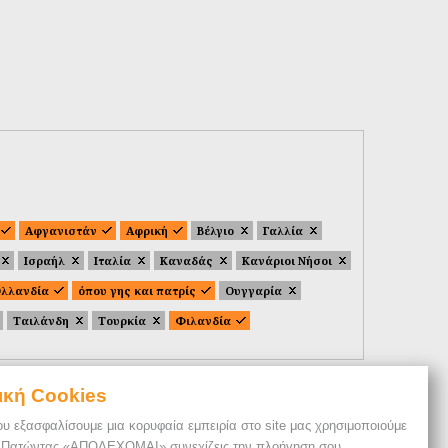
Αφγανιστάν
Αφρική
Βέλγιο
Γαλλία
Ισραήλ
Ιταλία
Καναδάς
Κανάριοι Νήσοι
λλανδία
όπου γης και πατρίς
Ουγγαρία
Ταιλάνδη
Τουρκία
Φιλανδία
ική Cookies
ου εξασφαλίσουμε μια κορυφαία εμπειρία στο site μας χρησιμοποιούμε
. Πατώντας «ΑΠΟΔΕΧΟΜΑΙ» συνεχίζεις την πλοήγηση σου