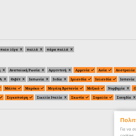
πολυ λίγα
πολλά
πάρα πολλά
ή
Ανατολική Ρωσία
Αργεντινή
Αρμενία
Ασία
Αυστραλία
.Α
Θιβέτ
Ιαπωνία
Ινδία
Ιρλανδία
Ισλανδία
Ισπανία
Μάλτα
Μαρόκο
Μεγάλη Βρετανία
Μεξικό
Νορβηγία
Ο
Σιγκαπούρη
Σικελία Ιταλία
Σκωτία
Σομαλία
Σουηδία
Πολιτ
Για να σ
cookies