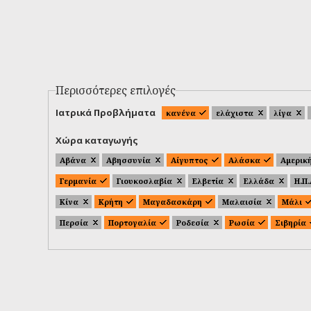
Περισσότερες επιλογές
Ιατρικά Προβλήματα
κανένα
ελάχιστα
λίγα
Χώρα καταγωγής
Αβάνα
Αβησσυνία
Αίγυπτος
Αλάσκα
Αμερικ
Γερμανία
Γιουκοσλαβία
Ελβετία
Ελλάδα
Η.Π
Κίνα
Κρήτη
Μαγαδασκάρη
Μαλαισία
Μάλι
Περσία
Πορτογαλία
Ροδεσία
Ρωσία
Σιβηρία