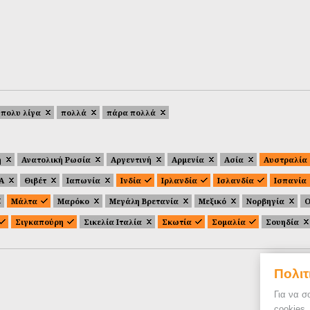
πολυ λίγα
πολλά
πάρα πολλά
ή
Ανατολική Ρωσία
Αργεντινή
Αρμενία
Ασία
Αυστραλία
.Α
Θιβέτ
Ιαπωνία
Ινδία
Ιρλανδία
Ισλανδία
Ισπανία
Μάλτα
Μαρόκο
Μεγάλη Βρετανία
Μεξικό
Νορβηγία
Ο
Σιγκαπούρη
Σικελία Ιταλία
Σκωτία
Σομαλία
Σουηδία
Πολιτ
Για να σ
cookies