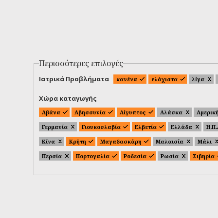
Περισσότερες επιλογές
Ιατρικά Προβλήματα
κανένα
ελάχιστα
λίγα
Χώρα καταγωγής
Αβάνα
Αβησσυνία
Αίγυπτος
Αλάσκα
Αμερικ
Γερμανία
Γιουκοσλαβία
Ελβετία
Ελλάδα
Η.Π
Κίνα
Κρήτη
Μαγαδασκάρη
Μαλαισία
Μάλι
Περσία
Πορτογαλία
Ροδεσία
Ρωσία
Σιβηρία