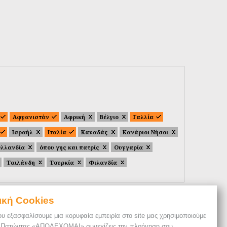
Αφγανιστάν
Αφρική
Βέλγιο
Γαλλία
Ισραήλ
Ιταλία
Καναδάς
Κανάριοι Νήσοι
λλανδία
όπου γης και πατρίς
Ουγγαρία
Ταιλάνδη
Τουρκία
Φιλανδία
ική Cookies
ου εξασφαλίσουμε μια κορυφαία εμπειρία στο site μας χρησιμοποιούμε
. Πατώντας «ΑΠΟΔΕΧΟΜΑΙ» συνεχίζεις την πλοήγηση σου