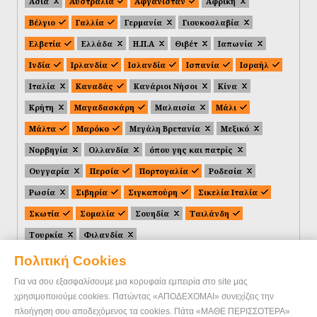
Ασία
Αυστραλία
Αφγανιστάν
Αφρική
Βέλγιο
Γαλλία
Γερμανία
Γιουκοσλαβία
Ελβετία
Ελλάδα
Η.Π.Α
Θιβέτ
Ιαπωνία
Ινδία
Ιρλανδία
Ισλανδία
Ισπανία
Ισραήλ
Ιταλία
Καναδάς
Κανάριοι Νήσοι
Κίνα
Κρήτη
Μαγαδασκάρη
Μαλαισία
Μάλι
Μάλτα
Μαρόκο
Μεγάλη Βρετανία
Μεξικό
Νορβηγία
Ολλανδία
όπου γης και πατρίς
Ουγγαρία
Περσία
Πορτογαλία
Ροδεσία
Ρωσία
Σιβηρία
Σιγκαπούρη
Σικελία Ιταλία
Σκωτία
Σομαλία
Σουηδία
Ταιλάνδη
Τουρκία
Φιλανδία
Πολιτική Cookies
Για να σου εξασφαλίσουμε μια κορυφαία εμπειρία στο site μας
χρησιμοποιούμε cookies. Πατώντας «ΑΠΟΔΕΧΟΜΑΙ» συνεχίζεις την
πλοήγηση σου αποδεχόμενος τα cookies. Πάτα «ΜΑΘΕ ΠΕΡΙΣΣΟΤΕΡΑ»