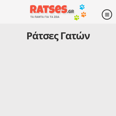
Ράτσες Γατών