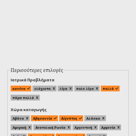
Περισσότερες επιλογές
Ιατρικά Προβλήματα
κανένα
ελάχιστα
λίγα
πολυ λίγα
πολλά
πάρα πολλά
Χώρα καταγωγής
Αβάνα
Αβησσυνία
Αίγυπτος
Αλάσκα
Αμερική
Ανατολική Ρωσία
Αργεντινή
Αρμενία