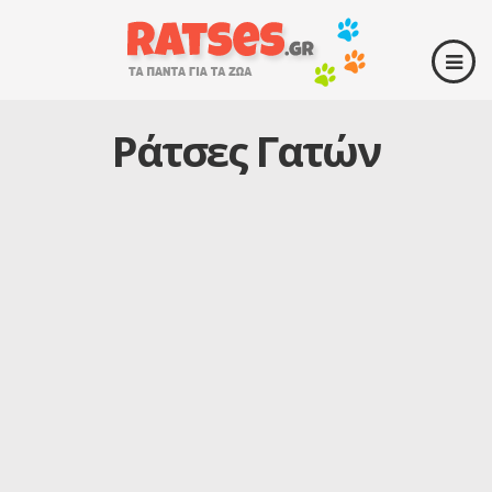
Ράτσες Γατών