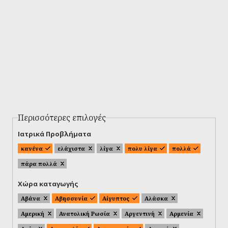
Περισσότερες επιλογές
Ιατρικά Προβλήματα
κανένα
ελάχιστα
λίγα
πολυ λίγα
πολλά
πάρα πολλά
Χώρα καταγωγής
Αβάνα
Αβησσυνία
Αίγυπτος
Αλάσκα
Αμερική
Ανατολική Ρωσία
Αργεντινή
Αρμενία