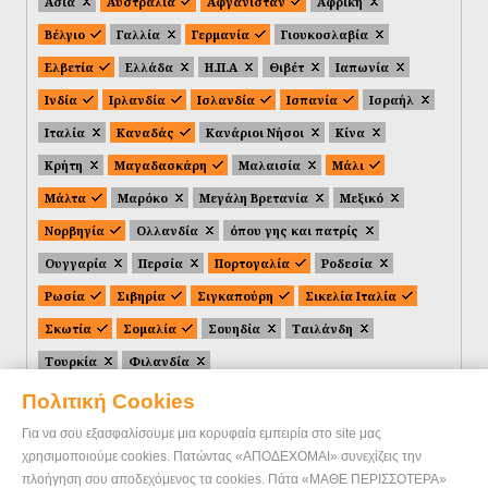
Ασία
Αυστραλία
Αφγανιστάν
Αφρική
Βέλγιο
Γαλλία
Γερμανία
Γιουκοσλαβία
Ελβετία
Ελλάδα
Η.Π.Α
Θιβέτ
Ιαπωνία
Ινδία
Ιρλανδία
Ισλανδία
Ισπανία
Ισραήλ
Ιταλία
Καναδάς
Κανάριοι Νήσοι
Κίνα
Κρήτη
Μαγαδασκάρη
Μαλαισία
Μάλι
Μάλτα
Μαρόκο
Μεγάλη Βρετανία
Μεξικό
Νορβηγία
Ολλανδία
όπου γης και πατρίς
Ουγγαρία
Περσία
Πορτογαλία
Ροδεσία
Ρωσία
Σιβηρία
Σιγκαπούρη
Σικελία Ιταλία
Σκωτία
Σομαλία
Σουηδία
Ταιλάνδη
Τουρκία
Φιλανδία
Πολιτική Cookies
Για να σου εξασφαλίσουμε μια κορυφαία εμπειρία στο site μας
χρησιμοποιούμε cookies. Πατώντας «ΑΠΟΔΕΧΟΜΑΙ» συνεχίζεις την
πλοήγηση σου αποδεχόμενος τα cookies. Πάτα «ΜΑΘΕ ΠΕΡΙΣΣΟΤΕΡΑ»