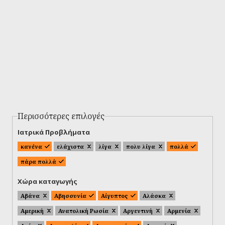
Περισσότερες επιλογές
Ιατρικά Προβλήματα
κανένα
ελάχιστα
λίγα
πολυ λίγα
πολλά
πάρα πολλά
Χώρα καταγωγής
Αβάνα
Αβησσυνία
Αίγυπτος
Αλάσκα
Αμερική
Ανατολική Ρωσία
Αργεντινή
Αρμενία