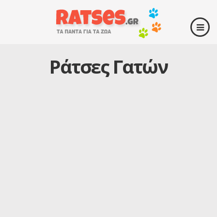
Ράτσες Γατών