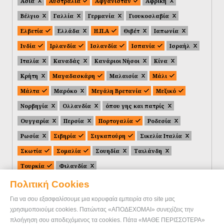
Ασία
Αυστραλία
Αφγανιστάν
Αφρική
Βέλγιο
Γαλλία
Γερμανία
Γιουκοσλαβία
Ελβετία
Ελλάδα
Η.Π.Α
Θιβέτ
Ιαπωνία
Ινδία
Ιρλανδία
Ισλανδία
Ισπανία
Ισραήλ
Ιταλία
Καναδάς
Κανάριοι Νήσοι
Κίνα
Κρήτη
Μαγαδασκάρη
Μαλαισία
Μάλι
Μάλτα
Μαρόκο
Μεγάλη Βρετανία
Μεξικό
Νορβηγία
Ολλανδία
όπου γης και πατρίς
Ουγγαρία
Περσία
Πορτογαλία
Ροδεσία
Ρωσία
Σιβηρία
Σιγκαπούρη
Σικελία Ιταλία
Σκωτία
Σομαλία
Σουηδία
Ταιλάνδη
Τουρκία
Φιλανδία
Πολιτική Cookies
Για να σου εξασφαλίσουμε μια κορυφαία εμπειρία στο site μας
χρησιμοποιούμε cookies. Πατώντας «ΑΠΟΔΕΧΟΜΑΙ» συνεχίζεις την
πλοήγηση σου αποδεχόμενος τα cookies. Πάτα «ΜΑΘΕ ΠΕΡΙΣΣΟΤΕΡΑ»