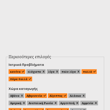
Περισσότερες επιλογές
Ιατρικά Προβλήματα
κανένα
ελάχιστα
λίγα
πολυ λίγα
πολλά
πάρα πολλά
Χώρα καταγωγής
Αβάνα
Αβησσυνία
Αίγυπτος
Αλάσκα
Αμερική
Ανατολική Ρωσία
Αργεντινή
Αρμενία