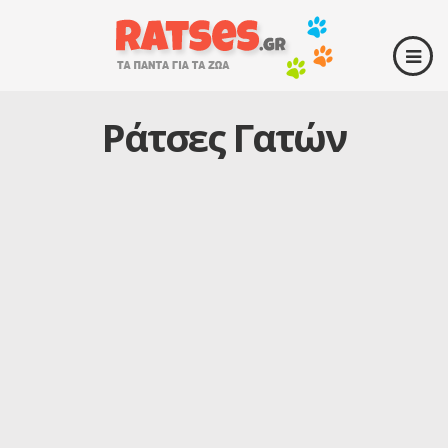
Ράτσες Γατών