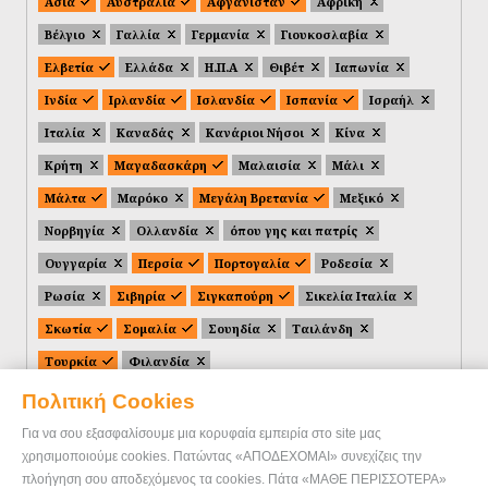
Ασία
Αυστραλία
Αφγανιστάν
Αφρική
Βέλγιο
Γαλλία
Γερμανία
Γιουκοσλαβία
Ελβετία
Ελλάδα
Η.Π.Α
Θιβέτ
Ιαπωνία
Ινδία
Ιρλανδία
Ισλανδία
Ισπανία
Ισραήλ
Ιταλία
Καναδάς
Κανάριοι Νήσοι
Κίνα
Κρήτη
Μαγαδασκάρη
Μαλαισία
Μάλι
Μάλτα
Μαρόκο
Μεγάλη Βρετανία
Μεξικό
Νορβηγία
Ολλανδία
όπου γης και πατρίς
Ουγγαρία
Περσία
Πορτογαλία
Ροδεσία
Ρωσία
Σιβηρία
Σιγκαπούρη
Σικελία Ιταλία
Σκωτία
Σομαλία
Σουηδία
Ταιλάνδη
Τουρκία
Φιλανδία
Πολιτική Cookies
Για να σου εξασφαλίσουμε μια κορυφαία εμπειρία στο site μας
χρησιμοποιούμε cookies. Πατώντας «ΑΠΟΔΕΧΟΜΑΙ» συνεχίζεις την
πλοήγηση σου αποδεχόμενος τα cookies. Πάτα «ΜΑΘΕ ΠΕΡΙΣΣΟΤΕΡΑ»