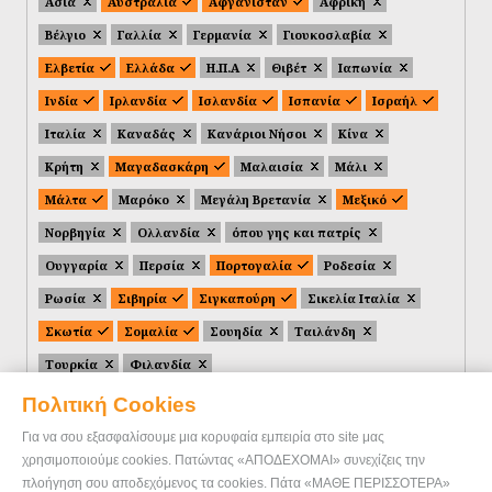
Ασία
Αυστραλία
Αφγανιστάν
Αφρική
Βέλγιο
Γαλλία
Γερμανία
Γιουκοσλαβία
Ελβετία
Ελλάδα
Η.Π.Α
Θιβέτ
Ιαπωνία
Ινδία
Ιρλανδία
Ισλανδία
Ισπανία
Ισραήλ
Ιταλία
Καναδάς
Κανάριοι Νήσοι
Κίνα
Κρήτη
Μαγαδασκάρη
Μαλαισία
Μάλι
Μάλτα
Μαρόκο
Μεγάλη Βρετανία
Μεξικό
Νορβηγία
Ολλανδία
όπου γης και πατρίς
Ουγγαρία
Περσία
Πορτογαλία
Ροδεσία
Ρωσία
Σιβηρία
Σιγκαπούρη
Σικελία Ιταλία
Σκωτία
Σομαλία
Σουηδία
Ταιλάνδη
Τουρκία
Φιλανδία
Πολιτική Cookies
Για να σου εξασφαλίσουμε μια κορυφαία εμπειρία στο site μας
χρησιμοποιούμε cookies. Πατώντας «ΑΠΟΔΕΧΟΜΑΙ» συνεχίζεις την
πλοήγηση σου αποδεχόμενος τα cookies. Πάτα «ΜΑΘΕ ΠΕΡΙΣΣΟΤΕΡΑ»