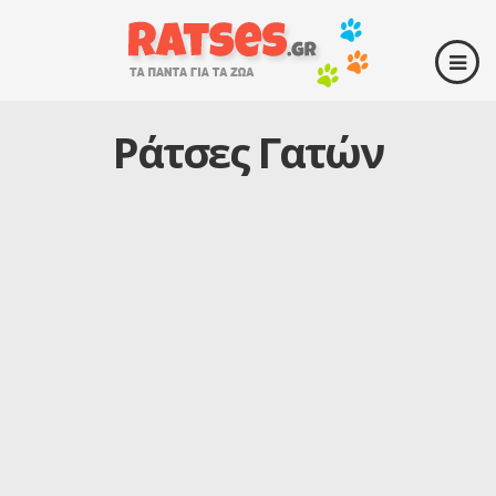
Ράτσες Γατών