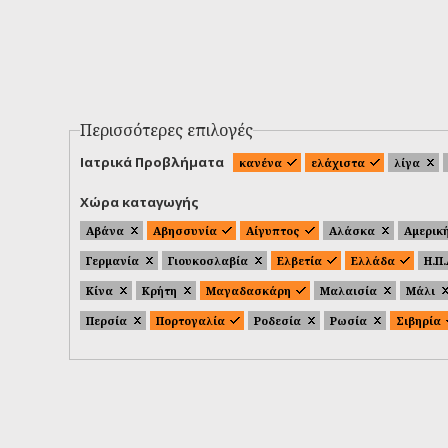
Περισσότερες επιλογές
Ιατρικά Προβλήματα
κανένα
ελάχιστα
λίγα
Χώρα καταγωγής
Αβάνα
Αβησσυνία
Αίγυπτος
Αλάσκα
Αμερικ
Γερμανία
Γιουκοσλαβία
Ελβετία
Ελλάδα
Η.Π
Κίνα
Κρήτη
Μαγαδασκάρη
Μαλαισία
Μάλι
Περσία
Πορτογαλία
Ροδεσία
Ρωσία
Σιβηρία