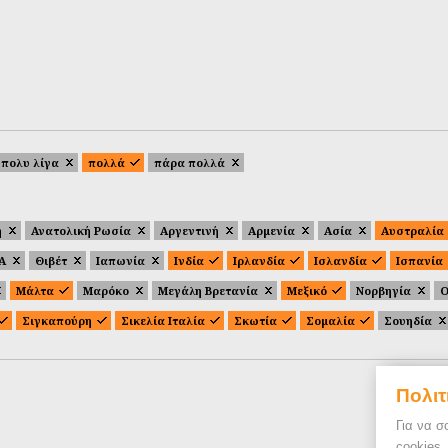
πολυ λίγα
πολλά
πάρα πολλά
ή
Ανατολική Ρωσία
Αργεντινή
Αρμενία
Ασία
Αυστραλία
.Α
Θιβέτ
Ιαπωνία
Ινδία
Ιρλανδία
Ισλανδία
Ισπανία
Μάλτα
Μαρόκο
Μεγάλη Βρετανία
Μεξικό
Νορβηγία
Ο
Σιγκαπούρη
Σικελία Ιταλία
Σκωτία
Σομαλία
Σουηδία
Πολιτ
Για να σ
cookies