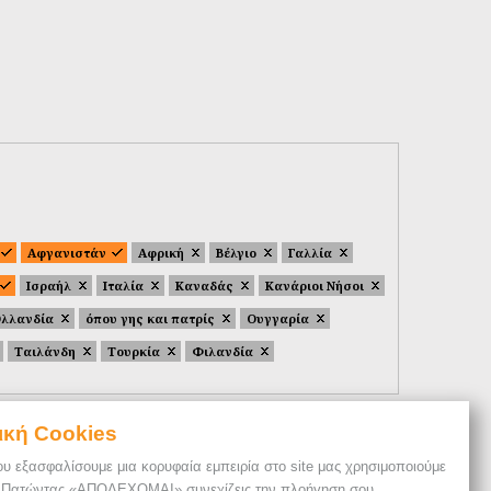
Αφγανιστάν
Αφρική
Βέλγιο
Γαλλία
Ισραήλ
Ιταλία
Καναδάς
Κανάριοι Νήσοι
λλανδία
όπου γης και πατρίς
Ουγγαρία
Ταιλάνδη
Τουρκία
Φιλανδία
ική Cookies
ου εξασφαλίσουμε μια κορυφαία εμπειρία στο site μας χρησιμοποιούμε
. Πατώντας «ΑΠΟΔΕΧΟΜΑΙ» συνεχίζεις την πλοήγηση σου