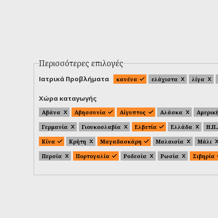
Περισσότερες επιλογές
Ιατρικά Προβλήματα
κανένα
ελάχιστα
λίγα
Χώρα καταγωγής
Αβάνα
Αβησσυνία
Αίγυπτος
Αλάσκα
Αμερικ
Γερμανία
Γιουκοσλαβία
Ελβετία
Ελλάδα
Η.Π
Κίνα
Κρήτη
Μαγαδασκάρη
Μαλαισία
Μάλι
Περσία
Πορτογαλία
Ροδεσία
Ρωσία
Σιβηρία