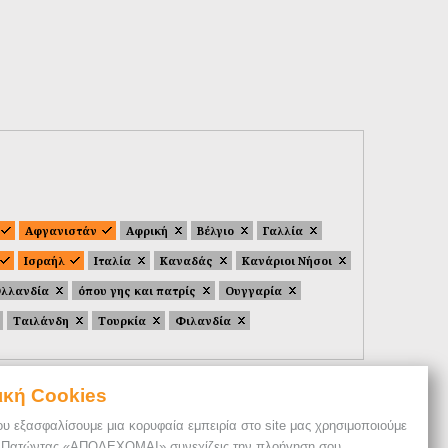
Αφγανιστάν
Αφρική
Βέλγιο
Γαλλία
Ισραήλ
Ιταλία
Καναδάς
Κανάριοι Νήσοι
λλανδία
όπου γης και πατρίς
Ουγγαρία
Ταιλάνδη
Τουρκία
Φιλανδία
ική Cookies
ου εξασφαλίσουμε μια κορυφαία εμπειρία στο site μας χρησιμοποιούμε
. Πατώντας «ΑΠΟΔΕΧΟΜΑΙ» συνεχίζεις την πλοήγηση σου