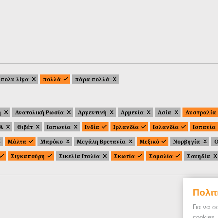
πολυ λίγα
πολλά
πάρα πολλά
ή
Ανατολική Ρωσία
Αργεντινή
Αρμενία
Ασία
Αυστραλία
.Α
Θιβέτ
Ιαπωνία
Ινδία
Ιρλανδία
Ισλανδία
Ισπανία
Μάλτα
Μαρόκο
Μεγάλη Βρετανία
Μεξικό
Νορβηγία
Ο
Σιγκαπούρη
Σικελία Ιταλία
Σκωτία
Σομαλία
Σουηδία
Πολιτ
Για να σ
cookies