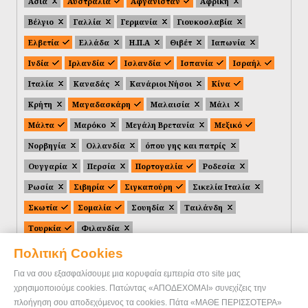
Ασία
Αυστραλία
Αφγανιστάν
Αφρική
Βέλγιο
Γαλλία
Γερμανία
Γιουκοσλαβία
Ελβετία
Ελλάδα
Η.Π.Α
Θιβέτ
Ιαπωνία
Ινδία
Ιρλανδία
Ισλανδία
Ισπανία
Ισραήλ
Ιταλία
Καναδάς
Κανάριοι Νήσοι
Κίνα
Κρήτη
Μαγαδασκάρη
Μαλαισία
Μάλι
Μάλτα
Μαρόκο
Μεγάλη Βρετανία
Μεξικό
Νορβηγία
Ολλανδία
όπου γης και πατρίς
Ουγγαρία
Περσία
Πορτογαλία
Ροδεσία
Ρωσία
Σιβηρία
Σιγκαπούρη
Σικελία Ιταλία
Σκωτία
Σομαλία
Σουηδία
Ταιλάνδη
Τουρκία
Φιλανδία
Πολιτική Cookies
Για να σου εξασφαλίσουμε μια κορυφαία εμπειρία στο site μας
χρησιμοποιούμε cookies. Πατώντας «ΑΠΟΔΕΧΟΜΑΙ» συνεχίζεις την
πλοήγηση σου αποδεχόμενος τα cookies. Πάτα «ΜΑΘΕ ΠΕΡΙΣΣΟΤΕΡΑ»