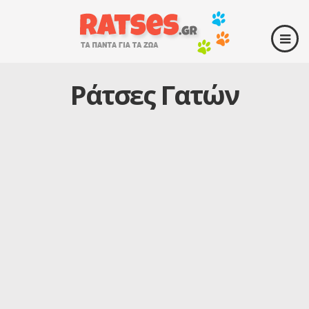
Ράτσες Γατών