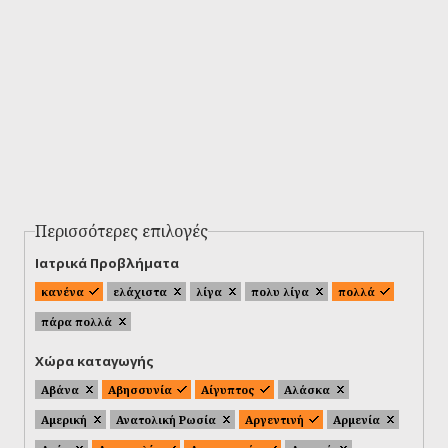
Περισσότερες επιλογές
Ιατρικά Προβλήματα
κανένα
ελάχιστα
λίγα
πολυ λίγα
πολλά
πάρα πολλά
Χώρα καταγωγής
Αβάνα
Αβησσυνία
Αίγυπτος
Αλάσκα
Αμερική
Ανατολική Ρωσία
Αργεντινή
Αρμενία