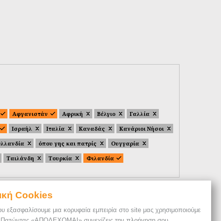
Αφγανιστάν
Αφρική
Βέλγιο
Γαλλία
Ισραήλ
Ιταλία
Καναδάς
Κανάριοι Νήσοι
λλανδία
όπου γης και πατρίς
Ουγγαρία
Ταιλάνδη
Τουρκία
Φιλανδία
ική Cookies
ου εξασφαλίσουμε μια κορυφαία εμπειρία στο site μας χρησιμοποιούμε
. Πατώντας «ΑΠΟΔΕΧΟΜΑΙ» συνεχίζεις την πλοήγηση σου