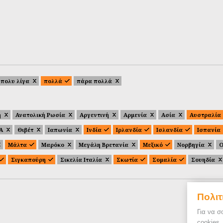
πολυ λίγα
πολλά
πάρα πολλά
ή
Ανατολική Ρωσία
Αργεντινή
Αρμενία
Ασία
Αυστραλία
.Α
Θιβέτ
Ιαπωνία
Ινδία
Ιρλανδία
Ισλανδία
Ισπανία
Μάλτα
Μαρόκο
Μεγάλη Βρετανία
Μεξικό
Νορβηγία
Ο
Σιγκαπούρη
Σικελία Ιταλία
Σκωτία
Σομαλία
Σουηδία
Πολιτ
Για να σ
cookies