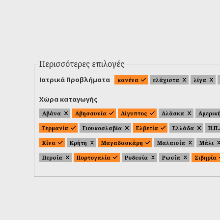
Περισσότερες επιλογές
Ιατρικά Προβλήματα
κανένα
ελάχιστα
λίγα
Χώρα καταγωγής
Αβάνα
Αβησσυνία
Αίγυπτος
Αλάσκα
Αμερικ
Γερμανία
Γιουκοσλαβία
Ελβετία
Ελλάδα
Η.Π
Κίνα
Κρήτη
Μαγαδασκάρη
Μαλαισία
Μάλι
Περσία
Πορτογαλία
Ροδεσία
Ρωσία
Σιβηρία