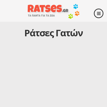
Ράτσες Γατών