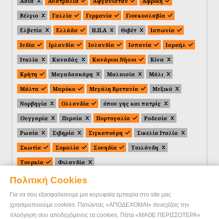
Ασία
Αυστραλία
Αφγανιστάν
Αφρική
Βέλγιο
Γαλλία
Γερμανία
Γιουκοσλαβία
Ελβετία
Ελλάδα
Η.Π.Α
Θιβέτ
Ιαπωνία
Ινδία
Ιρλανδία
Ισλανδία
Ισπανία
Ισραήλ
Ιταλία
Καναδάς
Κανάριοι Νήσοι
Κίνα
Κρήτη
Μαγαδασκάρη
Μαλαισία
Μάλι
Μάλτα
Μαρόκο
Μεγάλη Βρετανία
Μεξικό
Νορβηγία
Ολλανδία
όπου γης και πατρίς
Ουγγαρία
Περσία
Πορτογαλία
Ροδεσία
Ρωσία
Σιβηρία
Σιγκαπούρη
Σικελία Ιταλία
Σκωτία
Σομαλία
Σουηδία
Ταιλάνδη
Τουρκία
Φιλανδία
Πολιτική Cookies
Για να σου εξασφαλίσουμε μια κορυφαία εμπειρία στο site μας
χρησιμοποιούμε cookies. Πατώντας «ΑΠΟΔΕΧΟΜΑΙ» συνεχίζεις την
πλοήγηση σου αποδεχόμενος τα cookies. Πάτα «ΜΑΘΕ ΠΕΡΙΣΣΟΤΕΡΑ»