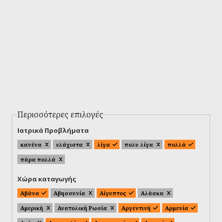
Περισσότερες επιλογές
Ιατρικά Προβλήματα
κανένα
ελάχιστα
λίγα
πολυ λίγα
πολλά
πάρα πολλά
Χώρα καταγωγής
Αβάνα
Αβησσυνία
Αίγυπτος
Αλάσκα
Αμερική
Ανατολική Ρωσία
Αργεντινή
Αρμενία