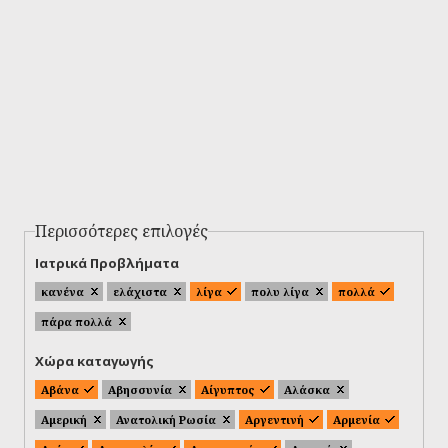
Περισσότερες επιλογές
Ιατρικά Προβλήματα
κανένα
ελάχιστα
λίγα
πολυ λίγα
πολλά
πάρα πολλά
Χώρα καταγωγής
Αβάνα
Αβησσυνία
Αίγυπτος
Αλάσκα
Αμερική
Ανατολική Ρωσία
Αργεντινή
Αρμενία