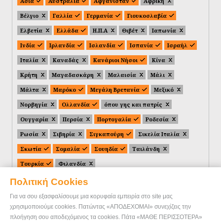
Ασία
Αυστραλία
Αφγανιστάν
Αφρική
Βέλγιο
Γαλλία
Γερμανία
Γιουκοσλαβία
Ελβετία
Ελλάδα
Η.Π.Α
Θιβέτ
Ιαπωνία
Ινδία
Ιρλανδία
Ισλανδία
Ισπανία
Ισραήλ
Ιταλία
Καναδάς
Κανάριοι Νήσοι
Κίνα
Κρήτη
Μαγαδασκάρη
Μαλαισία
Μάλι
Μάλτα
Μαρόκο
Μεγάλη Βρετανία
Μεξικό
Νορβηγία
Ολλανδία
όπου γης και πατρίς
Ουγγαρία
Περσία
Πορτογαλία
Ροδεσία
Ρωσία
Σιβηρία
Σιγκαπούρη
Σικελία Ιταλία
Σκωτία
Σομαλία
Σουηδία
Ταιλάνδη
Τουρκία
Φιλανδία
Πολιτική Cookies
Για να σου εξασφαλίσουμε μια κορυφαία εμπειρία στο site μας
χρησιμοποιούμε cookies. Πατώντας «ΑΠΟΔΕΧΟΜΑΙ» συνεχίζεις την
πλοήγηση σου αποδεχόμενος τα cookies. Πάτα «ΜΑΘΕ ΠΕΡΙΣΣΟΤΕΡΑ»