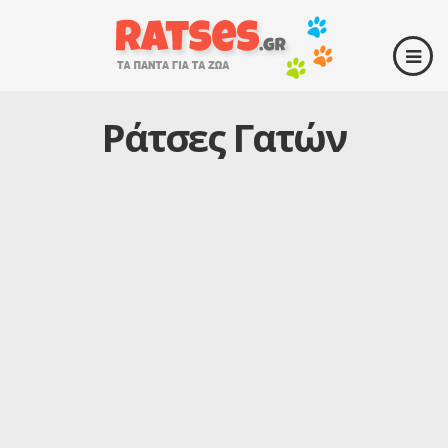
Ράτσες Γατών