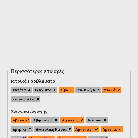
Περισσότερες επιλογές
Ιατρικά Προβλήματα
κανένα
ελάχιστα
λίγα
πολυ λίγα
πολλά
πάρα πολλά
Χώρα καταγωγής
Αβάνα
Αβησσυνία
Αίγυπτος
Αλάσκα
Αμερική
Ανατολική Ρωσία
Αργεντινή
Αρμενία