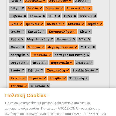
Ασία
Αυστραλία
Αφγανιστάν
Αφρική
Βέλγιο
Γαλλία
Γερμανία
Γιουκοσλαβία
Ελβετία
Ελλάδα
Η.Π.Α
Θιβέτ
Ιαπωνία
Ινδία
Ιρλανδία
Ισλανδία
Ισπανία
Ισραήλ
Ιταλία
Καναδάς
Κανάριοι Νήσοι
Κίνα
Κρήτη
Μαγαδασκάρη
Μαλαισία
Μάλι
Μάλτα
Μαρόκο
Μεγάλη Βρετανία
Μεξικό
Νορβηγία
Ολλανδία
όπου γης και πατρίς
Ουγγαρία
Περσία
Πορτογαλία
Ροδεσία
Ρωσία
Σιβηρία
Σιγκαπούρη
Σικελία Ιταλία
Σκωτία
Σομαλία
Σουηδία
Ταιλάνδη
Τουρκία
Φιλανδία
Πολιτική Cookies
Για να σου εξασφαλίσουμε μια κορυφαία εμπειρία στο site μας
χρησιμοποιούμε cookies. Πατώντας «ΑΠΟΔΕΧΟΜΑΙ» συνεχίζεις την
πλοήγηση σου αποδεχόμενος τα cookies. Πάτα «ΜΑΘΕ ΠΕΡΙΣΣΟΤΕΡΑ»