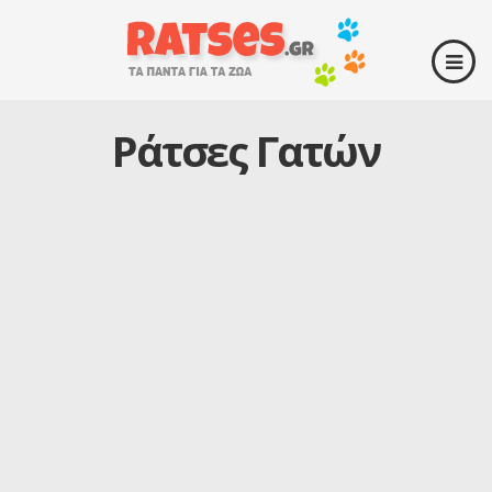
Ράτσες Γατών