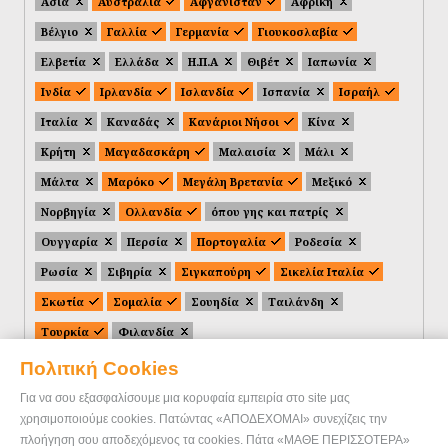
Ασία
Αυστραλία
Αφγανιστάν
Αφρική
Βέλγιο
Γαλλία
Γερμανία
Γιουκοσλαβία
Ελβετία
Ελλάδα
Η.Π.Α
Θιβέτ
Ιαπωνία
Ινδία
Ιρλανδία
Ισλανδία
Ισπανία
Ισραήλ
Ιταλία
Καναδάς
Κανάριοι Νήσοι
Κίνα
Κρήτη
Μαγαδασκάρη
Μαλαισία
Μάλι
Μάλτα
Μαρόκο
Μεγάλη Βρετανία
Μεξικό
Νορβηγία
Ολλανδία
όπου γης και πατρίς
Ουγγαρία
Περσία
Πορτογαλία
Ροδεσία
Ρωσία
Σιβηρία
Σιγκαπούρη
Σικελία Ιταλία
Σκωτία
Σομαλία
Σουηδία
Ταιλάνδη
Τουρκία
Φιλανδία
Πολιτική Cookies
Για να σου εξασφαλίσουμε μια κορυφαία εμπειρία στο site μας
χρησιμοποιούμε cookies. Πατώντας «ΑΠΟΔΕΧΟΜΑΙ» συνεχίζεις την
πλοήγηση σου αποδεχόμενος τα cookies. Πάτα «ΜΑΘΕ ΠΕΡΙΣΣΟΤΕΡΑ»