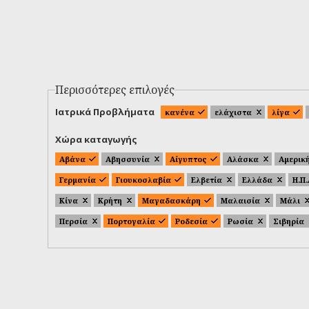
Περισσότερες επιλογές
Ιατρικά Προβλήματα
κανένα
ελάχιστα
λίγα
Χώρα καταγωγής
Αβάνα
Αβησσυνία
Αίγυπτος
Αλάσκα
Αμερικ
Γερμανία
Γιουκοσλαβία
Ελβετία
Ελλάδα
Η.Π
Κίνα
Κρήτη
Μαγαδασκάρη
Μαλαισία
Μάλι
Περσία
Πορτογαλία
Ροδεσία
Ρωσία
Σιβηρία