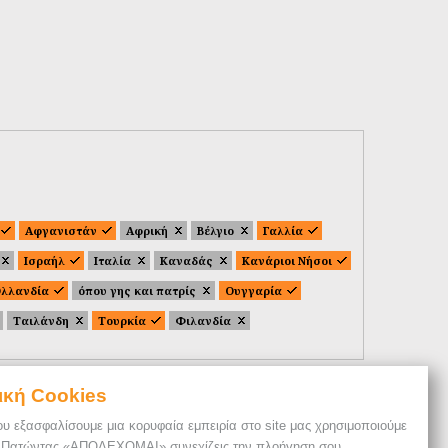
Αφγανιστάν
Αφρική
Βέλγιο
Γαλλία
Ισραήλ
Ιταλία
Καναδάς
Κανάριοι Νήσοι
λλανδία
όπου γης και πατρίς
Ουγγαρία
Ταιλάνδη
Τουρκία
Φιλανδία
ική Cookies
ου εξασφαλίσουμε μια κορυφαία εμπειρία στο site μας χρησιμοποιούμε
. Πατώντας «ΑΠΟΔΕΧΟΜΑΙ» συνεχίζεις την πλοήγηση σου