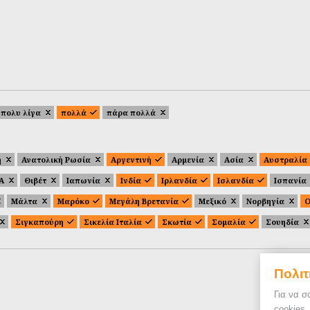
πολυ λίγα
πολλά
πάρα πολλά
ή
Ανατολική Ρωσία
Αργεντινή
Αρμενία
Ασία
Αυστραλία
.Α
Θιβέτ
Ιαπωνία
Ινδία
Ιρλανδία
Ισλανδία
Ισπανία
Μάλτα
Μαρόκο
Μεγάλη Βρετανία
Μεξικό
Νορβηγία
Ο
Σιγκαπούρη
Σικελία Ιταλία
Σκωτία
Σομαλία
Σουηδία
Πολιτ
Για να σ
cookies