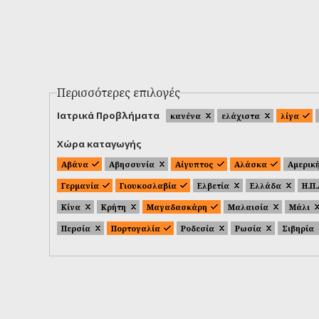
Περισσότερες επιλογές
Ιατρικά Προβλήματα
κανένα
ελάχιστα
λίγα
Χώρα καταγωγής
Αβάνα
Αβησσυνία
Αίγυπτος
Αλάσκα
Αμερικ
Γερμανία
Γιουκοσλαβία
Ελβετία
Ελλάδα
Η.Π
Κίνα
Κρήτη
Μαγαδασκάρη
Μαλαισία
Μάλι
Περσία
Πορτογαλία
Ροδεσία
Ρωσία
Σιβηρία