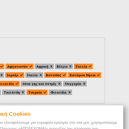
Αφγανιστάν
Αφρική
Βέλγιο
Γαλλία
Ισραήλ
Ιταλία
Καναδάς
Κανάριοι Νήσοι
λλανδία
όπου γης και πατρίς
Ουγγαρία
Ταιλάνδη
Τουρκία
Φιλανδία
ική Cookies
ου εξασφαλίσουμε μια κορυφαία εμπειρία στο site μας χρησιμοποιούμε
. Πατώντας «ΑΠΟΔΕΧΟΜΑΙ» συνεχίζεις την πλοήγηση σου