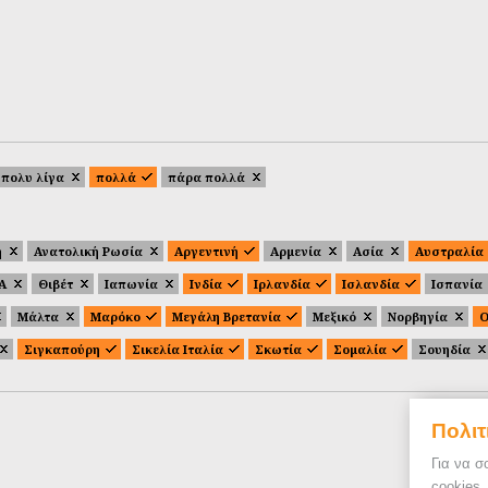
πολυ λίγα
πολλά
πάρα πολλά
ή
Ανατολική Ρωσία
Αργεντινή
Αρμενία
Ασία
Αυστραλία
.Α
Θιβέτ
Ιαπωνία
Ινδία
Ιρλανδία
Ισλανδία
Ισπανία
Μάλτα
Μαρόκο
Μεγάλη Βρετανία
Μεξικό
Νορβηγία
Ο
Σιγκαπούρη
Σικελία Ιταλία
Σκωτία
Σομαλία
Σουηδία
Πολιτ
Για να σ
cookies