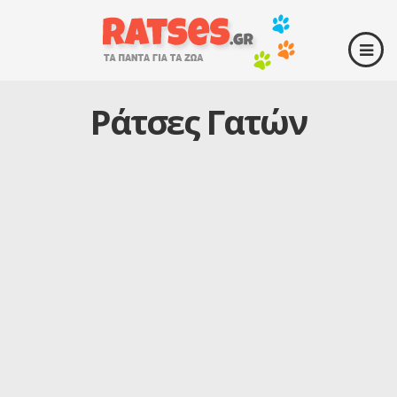
Ράτσες Γατών