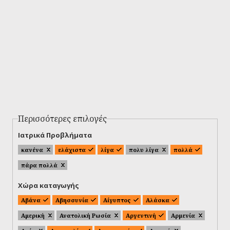
Περισσότερες επιλογές
Ιατρικά Προβλήματα
κανένα
ελάχιστα
λίγα
πολυ λίγα
πολλά
πάρα πολλά
Χώρα καταγωγής
Αβάνα
Αβησσυνία
Αίγυπτος
Αλάσκα
Αμερική
Ανατολική Ρωσία
Αργεντινή
Αρμενία