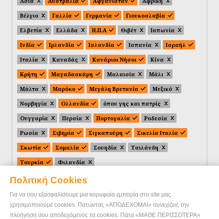
Ασία
Αυστραλία
Αφγανιστάν
Αφρική
Βέλγιο
Γαλλία
Γερμανία
Γιουκοσλαβία
Ελβετία
Ελλάδα
Η.Π.Α
Θιβέτ
Ιαπωνία
Ινδία
Ιρλανδία
Ισλανδία
Ισπανία
Ισραήλ
Ιταλία
Καναδάς
Κανάριοι Νήσοι
Κίνα
Κρήτη
Μαγαδασκάρη
Μαλαισία
Μάλι
Μάλτα
Μαρόκο
Μεγάλη Βρετανία
Μεξικό
Νορβηγία
Ολλανδία
όπου γης και πατρίς
Ουγγαρία
Περσία
Πορτογαλία
Ροδεσία
Ρωσία
Σιβηρία
Σιγκαπούρη
Σικελία Ιταλία
Σκωτία
Σομαλία
Σουηδία
Ταιλάνδη
Τουρκία
Φιλανδία
Πολιτική Cookies
Για να σου εξασφαλίσουμε μια κορυφαία εμπειρία στο site μας
χρησιμοποιούμε cookies. Πατώντας «ΑΠΟΔΕΧΟΜΑΙ» συνεχίζεις την
πλοήγηση σου αποδεχόμενος τα cookies. Πάτα «ΜΑΘΕ ΠΕΡΙΣΣΟΤΕΡΑ»