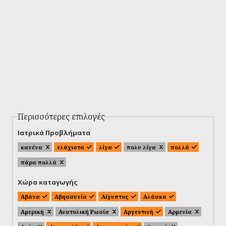
Περισσότερες επιλογές
Ιατρικά Προβλήματα
κανένα
ελάχιστα
λίγα
πολυ λίγα
πολλά
πάρα πολλά
Χώρα καταγωγής
Αβάνα
Αβησσυνία
Αίγυπτος
Αλάσκα
Αμερική
Ανατολική Ρωσία
Αργεντινή
Αρμενία