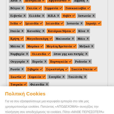
Ασία
Αυστραλία
Αφγανιστάν
Αφρική
Βέλγιο
Γαλλία
Γερμανία
Γιουκοσλαβία
Ελβετία
Ελλάδα
Η.Π.Α
Θιβέτ
Ιαπωνία
Ινδία
Ιρλανδία
Ισλανδία
Ισπανία
Ισραήλ
Ιταλία
Καναδάς
Κανάριοι Νήσοι
Κίνα
Κρήτη
Μαγαδασκάρη
Μαλαισία
Μάλι
Μάλτα
Μαρόκο
Μεγάλη Βρετανία
Μεξικό
Νορβηγία
Ολλανδία
όπου γης και πατρίς
Ουγγαρία
Περσία
Πορτογαλία
Ροδεσία
Ρωσία
Σιβηρία
Σιγκαπούρη
Σικελία Ιταλία
Σκωτία
Σομαλία
Σουηδία
Ταιλάνδη
Τουρκία
Φιλανδία
Πολιτική Cookies
Για να σου εξασφαλίσουμε μια κορυφαία εμπειρία στο site μας
χρησιμοποιούμε cookies. Πατώντας «ΑΠΟΔΕΧΟΜΑΙ» συνεχίζεις την
πλοήγηση σου αποδεχόμενος τα cookies. Πάτα «ΜΑΘΕ ΠΕΡΙΣΣΟΤΕΡΑ»