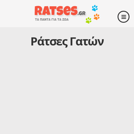
Ράτσες Γατών