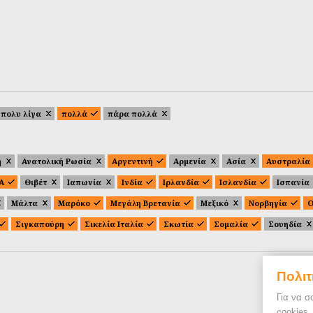
πολυ λίγα
πολλά
πάρα πολλά
ή
Ανατολική Ρωσία
Αργεντινή
Αρμενία
Ασία
Αυστραλία
.Α
Θιβέτ
Ιαπωνία
Ινδία
Ιρλανδία
Ισλανδία
Ισπανία
Μάλτα
Μαρόκο
Μεγάλη Βρετανία
Μεξικό
Νορβηγία
Ο
Σιγκαπούρη
Σικελία Ιταλία
Σκωτία
Σομαλία
Σουηδία
Πολιτ
Για να σ
cookies