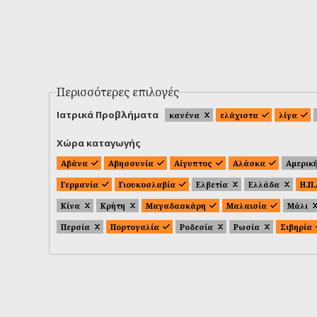
Περισσότερες επιλογές
Ιατρικά Προβλήματα
κανένα
ελάχιστα
λίγα
Χώρα καταγωγής
Αβάνα
Αβησσυνία
Αίγυπτος
Αλάσκα
Αμερικ
Γερμανία
Γιουκοσλαβία
Ελβετία
Ελλάδα
Η.Π
Κίνα
Κρήτη
Μαγαδασκάρη
Μαλαισία
Μάλι
Περσία
Πορτογαλία
Ροδεσία
Ρωσία
Σιβηρία