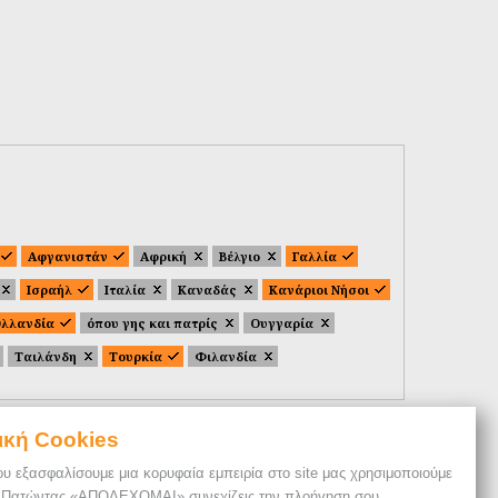
Αφγανιστάν
Αφρική
Βέλγιο
Γαλλία
Ισραήλ
Ιταλία
Καναδάς
Κανάριοι Νήσοι
λλανδία
όπου γης και πατρίς
Ουγγαρία
Ταιλάνδη
Τουρκία
Φιλανδία
ική Cookies
ου εξασφαλίσουμε μια κορυφαία εμπειρία στο site μας χρησιμοποιούμε
. Πατώντας «ΑΠΟΔΕΧΟΜΑΙ» συνεχίζεις την πλοήγηση σου