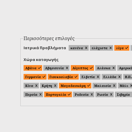
Περισσότερες επιλογές
Ιατρικά Προβλήματα
κανένα
ελάχιστα
λίγα
Χώρα καταγωγής
Αβάνα
Αβησσυνία
Αίγυπτος
Αλάσκα
Αμερικ
Γερμανία
Γιουκοσλαβία
Ελβετία
Ελλάδα
Η.Π
Κίνα
Κρήτη
Μαγαδασκάρη
Μαλαισία
Μάλι
Περσία
Πορτογαλία
Ροδεσία
Ρωσία
Σιβηρία