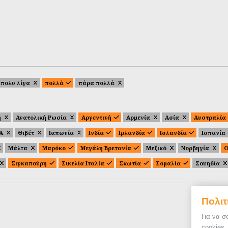
πολυ λίγα
πολλά
πάρα πολλά
ή
Ανατολική Ρωσία
Αργεντινή
Αρμενία
Ασία
Αυστραλία
.Α
Θιβέτ
Ιαπωνία
Ινδία
Ιρλανδία
Ισλανδία
Ισπανία
Μάλτα
Μαρόκο
Μεγάλη Βρετανία
Μεξικό
Νορβηγία
Ο
Σιγκαπούρη
Σικελία Ιταλία
Σκωτία
Σομαλία
Σουηδία
Πολιτ
Για να σ
cookies