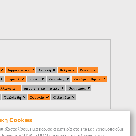
Αφγανιστάν
Αφρική
Βέλγιο
Γαλλία
Ισραήλ
Ιταλία
Καναδάς
Κανάριοι Νήσοι
λλανδία
όπου γης και πατρίς
Ουγγαρία
Ταιλάνδη
Τουρκία
Φιλανδία
ική Cookies
ου εξασφαλίσουμε μια κορυφαία εμπειρία στο site μας χρησιμοποιούμε
. Πατώντας «ΑΠΟΔΕΧΟΜΑΙ» συνεχίζεις την πλοήγηση σου