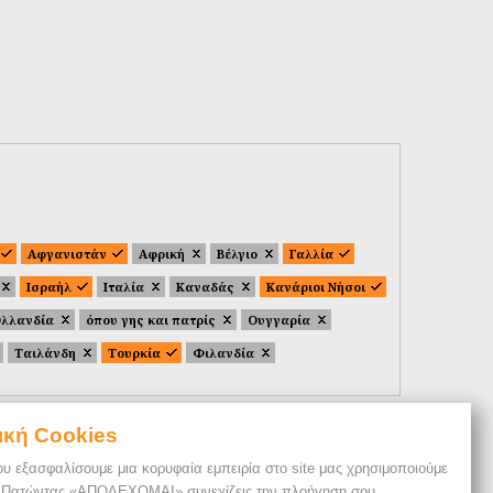
Αφγανιστάν
Αφρική
Βέλγιο
Γαλλία
Ισραήλ
Ιταλία
Καναδάς
Κανάριοι Νήσοι
λλανδία
όπου γης και πατρίς
Ουγγαρία
Ταιλάνδη
Τουρκία
Φιλανδία
ική Cookies
ου εξασφαλίσουμε μια κορυφαία εμπειρία στο site μας χρησιμοποιούμε
. Πατώντας «ΑΠΟΔΕΧΟΜΑΙ» συνεχίζεις την πλοήγηση σου