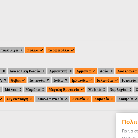
πολυ λίγα
πολλά
πάρα πολλά
ή
Ανατολική Ρωσία
Αργεντινή
Αρμενία
Ασία
Αυστραλία
.Α
Θιβέτ
Ιαπωνία
Ινδία
Ιρλανδία
Ισλανδία
Ισπανία
Μάλτα
Μαρόκο
Μεγάλη Βρετανία
Μεξικό
Νορβηγία
Ο
Σιγκαπούρη
Σικελία Ιταλία
Σκωτία
Σομαλία
Σουηδία
Πολιτ
Για να σ
cookies