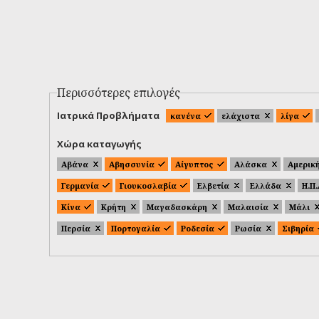
Περισσότερες επιλογές
Ιατρικά Προβλήματα
κανένα
ελάχιστα
λίγα
Χώρα καταγωγής
Αβάνα
Αβησσυνία
Αίγυπτος
Αλάσκα
Αμερικ
Γερμανία
Γιουκοσλαβία
Ελβετία
Ελλάδα
Η.Π
Κίνα
Κρήτη
Μαγαδασκάρη
Μαλαισία
Μάλι
Περσία
Πορτογαλία
Ροδεσία
Ρωσία
Σιβηρία