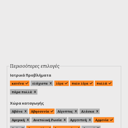
Περισσότερες επιλογές
Ιατρικά Προβλήματα
κανένα
ελάχιστα
λίγα
πολυ λίγα
πολλά
πάρα πολλά
Χώρα καταγωγής
Αβάνα
Αβησσυνία
Αίγυπτος
Αλάσκα
Αμερική
Ανατολική Ρωσία
Αργεντινή
Αρμενία