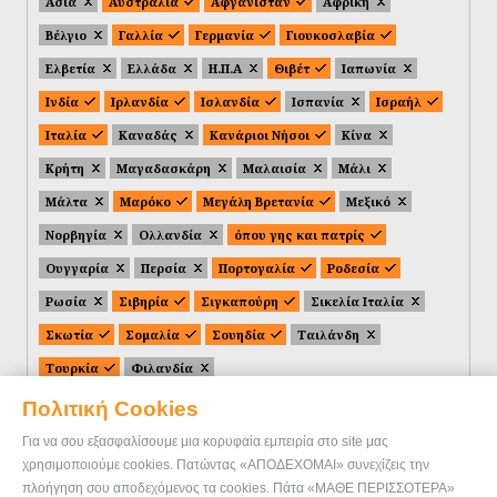
Ασία
Αυστραλία
Αφγανιστάν
Αφρική
Βέλγιο
Γαλλία
Γερμανία
Γιουκοσλαβία
Ελβετία
Ελλάδα
Η.Π.Α
Θιβέτ
Ιαπωνία
Ινδία
Ιρλανδία
Ισλανδία
Ισπανία
Ισραήλ
Ιταλία
Καναδάς
Κανάριοι Νήσοι
Κίνα
Κρήτη
Μαγαδασκάρη
Μαλαισία
Μάλι
Μάλτα
Μαρόκο
Μεγάλη Βρετανία
Μεξικό
Νορβηγία
Ολλανδία
όπου γης και πατρίς
Ουγγαρία
Περσία
Πορτογαλία
Ροδεσία
Ρωσία
Σιβηρία
Σιγκαπούρη
Σικελία Ιταλία
Σκωτία
Σομαλία
Σουηδία
Ταιλάνδη
Τουρκία
Φιλανδία
Πολιτική Cookies
Για να σου εξασφαλίσουμε μια κορυφαία εμπειρία στο site μας
χρησιμοποιούμε cookies. Πατώντας «ΑΠΟΔΕΧΟΜΑΙ» συνεχίζεις την
πλοήγηση σου αποδεχόμενος τα cookies. Πάτα «ΜΑΘΕ ΠΕΡΙΣΣΟΤΕΡΑ»