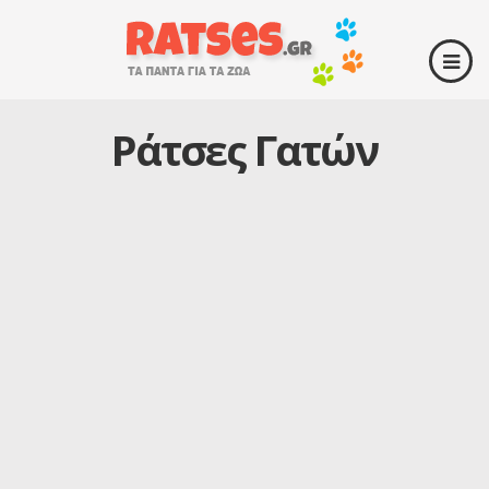
Ράτσες Γατών