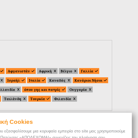
Αφγανιστάν
Αφρική
Βέλγιο
Γαλλία
Ισραήλ
Ιταλία
Καναδάς
Κανάριοι Νήσοι
λλανδία
όπου γης και πατρίς
Ουγγαρία
Ταιλάνδη
Τουρκία
Φιλανδία
ική Cookies
ου εξασφαλίσουμε μια κορυφαία εμπειρία στο site μας χρησιμοποιούμε
. Πατώντας «ΑΠΟΔΕΧΟΜΑΙ» συνεχίζεις την πλοήγηση σου