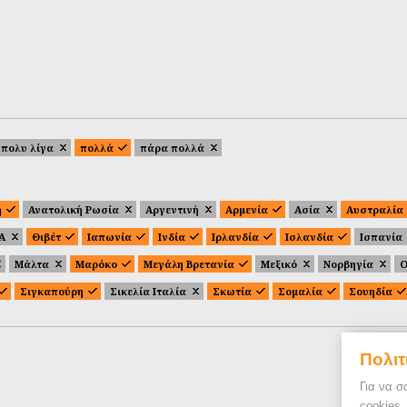
πολυ λίγα
πολλά
πάρα πολλά
ή
Ανατολική Ρωσία
Αργεντινή
Αρμενία
Ασία
Αυστραλία
.Α
Θιβέτ
Ιαπωνία
Ινδία
Ιρλανδία
Ισλανδία
Ισπανία
Μάλτα
Μαρόκο
Μεγάλη Βρετανία
Μεξικό
Νορβηγία
Ο
Σιγκαπούρη
Σικελία Ιταλία
Σκωτία
Σομαλία
Σουηδία
Πολιτ
Για να σ
cookies