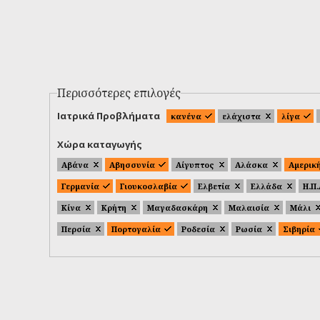
Περισσότερες επιλογές
Ιατρικά Προβλήματα
κανένα
ελάχιστα
λίγα
Χώρα καταγωγής
Αβάνα
Αβησσυνία
Αίγυπτος
Αλάσκα
Αμερικ
Γερμανία
Γιουκοσλαβία
Ελβετία
Ελλάδα
Η.Π
Κίνα
Κρήτη
Μαγαδασκάρη
Μαλαισία
Μάλι
Περσία
Πορτογαλία
Ροδεσία
Ρωσία
Σιβηρία