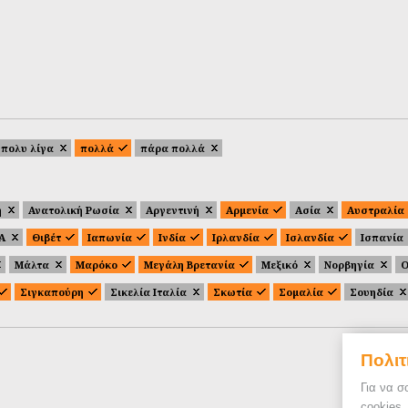
πολυ λίγα
πολλά
πάρα πολλά
ή
Ανατολική Ρωσία
Αργεντινή
Αρμενία
Ασία
Αυστραλία
.Α
Θιβέτ
Ιαπωνία
Ινδία
Ιρλανδία
Ισλανδία
Ισπανία
Μάλτα
Μαρόκο
Μεγάλη Βρετανία
Μεξικό
Νορβηγία
Ο
Σιγκαπούρη
Σικελία Ιταλία
Σκωτία
Σομαλία
Σουηδία
Πολιτ
Για να σ
cookies