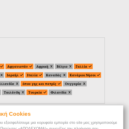
Αφγανιστάν
Αφρική
Βέλγιο
Γαλλία
Ισραήλ
Ιταλία
Καναδάς
Κανάριοι Νήσοι
λλανδία
όπου γης και πατρίς
Ουγγαρία
Ταιλάνδη
Τουρκία
Φιλανδία
ική Cookies
ου εξασφαλίσουμε μια κορυφαία εμπειρία στο site μας χρησιμοποιούμε
. Πατώντας «ΑΠΟΔΕΧΟΜΑΙ» συνεχίζεις την πλοήγηση σου