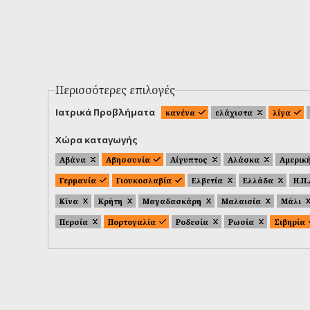
Περισσότερες επιλογές
Ιατρικά Προβλήματα
κανένα
ελάχιστα
λίγα
Χώρα καταγωγής
Αβάνα
Αβησσυνία
Αίγυπτος
Αλάσκα
Αμερικ
Γερμανία
Γιουκοσλαβία
Ελβετία
Ελλάδα
Η.Π
Κίνα
Κρήτη
Μαγαδασκάρη
Μαλαισία
Μάλι
Περσία
Πορτογαλία
Ροδεσία
Ρωσία
Σιβηρία