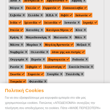
Ασία
Αυστραλία
Αφγανιστάν
Αφρική
Βέλγιο
Γαλλία
Γερμανία
Γιουκοσλαβία
Ελβετία
Ελλάδα
Η.Π.Α
Θιβέτ
Ιαπωνία
Ινδία
Ιρλανδία
Ισλανδία
Ισπανία
Ισραήλ
Ιταλία
Καναδάς
Κανάριοι Νήσοι
Κίνα
Κρήτη
Μαγαδασκάρη
Μαλαισία
Μάλι
Μάλτα
Μαρόκο
Μεγάλη Βρετανία
Μεξικό
Νορβηγία
Ολλανδία
όπου γης και πατρίς
Ουγγαρία
Περσία
Πορτογαλία
Ροδεσία
Ρωσία
Σιβηρία
Σιγκαπούρη
Σικελία Ιταλία
Σκωτία
Σομαλία
Σουηδία
Ταιλάνδη
Τουρκία
Φιλανδία
Πολιτική Cookies
Για να σου εξασφαλίσουμε μια κορυφαία εμπειρία στο site μας
χρησιμοποιούμε cookies. Πατώντας «ΑΠΟΔΕΧΟΜΑΙ» συνεχίζεις την
πλοήγηση σου αποδεχόμενος τα cookies. Πάτα «ΜΑΘΕ ΠΕΡΙΣΣΟΤΕΡΑ»