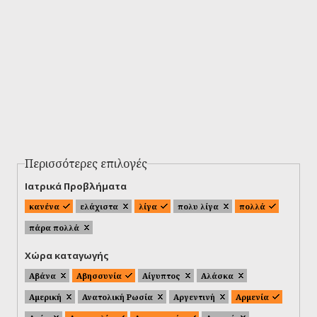
Περισσότερες επιλογές
Ιατρικά Προβλήματα
κανένα
ελάχιστα
λίγα
πολυ λίγα
πολλά
πάρα πολλά
Χώρα καταγωγής
Αβάνα
Αβησσυνία
Αίγυπτος
Αλάσκα
Αμερική
Ανατολική Ρωσία
Αργεντινή
Αρμενία