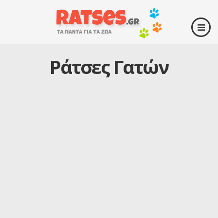
Ράτσες Γατών