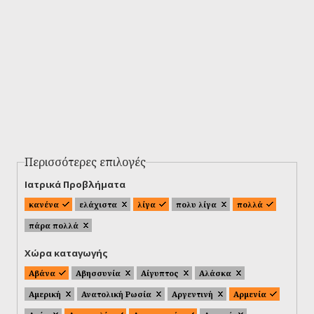
Περισσότερες επιλογές
Ιατρικά Προβλήματα
κανένα
ελάχιστα
λίγα
πολυ λίγα
πολλά
πάρα πολλά
Χώρα καταγωγής
Αβάνα
Αβησσυνία
Αίγυπτος
Αλάσκα
Αμερική
Ανατολική Ρωσία
Αργεντινή
Αρμενία