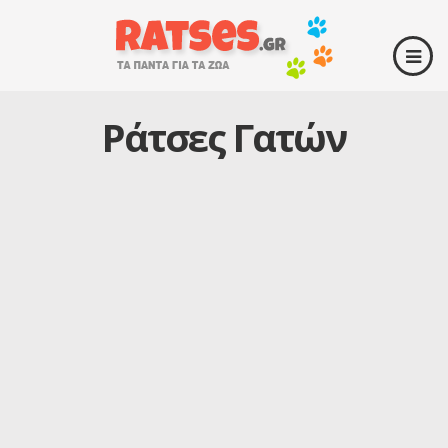
Ράτσες Γατών