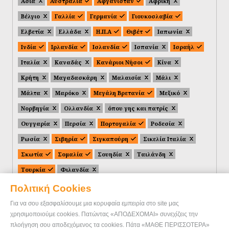
Ασία
Αυστραλία
Αφγανιστάν
Αφρική
Βέλγιο
Γαλλία
Γερμανία
Γιουκοσλαβία
Ελβετία
Ελλάδα
Η.Π.Α
Θιβέτ
Ιαπωνία
Ινδία
Ιρλανδία
Ισλανδία
Ισπανία
Ισραήλ
Ιταλία
Καναδάς
Κανάριοι Νήσοι
Κίνα
Κρήτη
Μαγαδασκάρη
Μαλαισία
Μάλι
Μάλτα
Μαρόκο
Μεγάλη Βρετανία
Μεξικό
Νορβηγία
Ολλανδία
όπου γης και πατρίς
Ουγγαρία
Περσία
Πορτογαλία
Ροδεσία
Ρωσία
Σιβηρία
Σιγκαπούρη
Σικελία Ιταλία
Σκωτία
Σομαλία
Σουηδία
Ταιλάνδη
Τουρκία
Φιλανδία
Πολιτική Cookies
Για να σου εξασφαλίσουμε μια κορυφαία εμπειρία στο site μας
χρησιμοποιούμε cookies. Πατώντας «ΑΠΟΔΕΧΟΜΑΙ» συνεχίζεις την
πλοήγηση σου αποδεχόμενος τα cookies. Πάτα «ΜΑΘΕ ΠΕΡΙΣΣΟΤΕΡΑ»