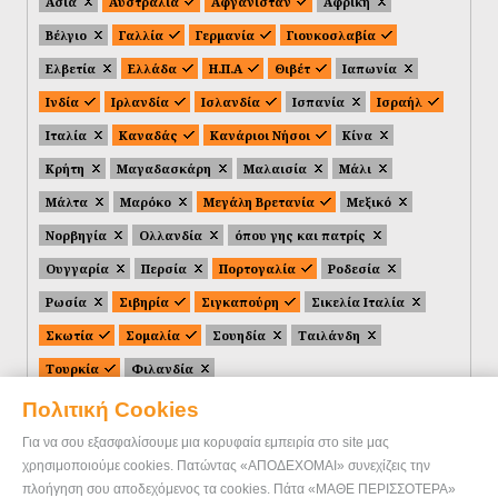
Ασία
Αυστραλία
Αφγανιστάν
Αφρική
Βέλγιο
Γαλλία
Γερμανία
Γιουκοσλαβία
Ελβετία
Ελλάδα
Η.Π.Α
Θιβέτ
Ιαπωνία
Ινδία
Ιρλανδία
Ισλανδία
Ισπανία
Ισραήλ
Ιταλία
Καναδάς
Κανάριοι Νήσοι
Κίνα
Κρήτη
Μαγαδασκάρη
Μαλαισία
Μάλι
Μάλτα
Μαρόκο
Μεγάλη Βρετανία
Μεξικό
Νορβηγία
Ολλανδία
όπου γης και πατρίς
Ουγγαρία
Περσία
Πορτογαλία
Ροδεσία
Ρωσία
Σιβηρία
Σιγκαπούρη
Σικελία Ιταλία
Σκωτία
Σομαλία
Σουηδία
Ταιλάνδη
Τουρκία
Φιλανδία
Πολιτική Cookies
Για να σου εξασφαλίσουμε μια κορυφαία εμπειρία στο site μας
χρησιμοποιούμε cookies. Πατώντας «ΑΠΟΔΕΧΟΜΑΙ» συνεχίζεις την
πλοήγηση σου αποδεχόμενος τα cookies. Πάτα «ΜΑΘΕ ΠΕΡΙΣΣΟΤΕΡΑ»