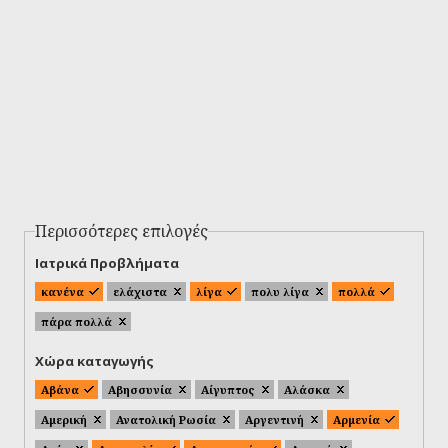
Περισσότερες επιλογές
Ιατρικά Προβλήματα
κανένα
ελάχιστα
λίγα
πολυ λίγα
πολλά
πάρα πολλά
Χώρα καταγωγής
Αβάνα
Αβησσυνία
Αίγυπτος
Αλάσκα
Αμερική
Ανατολική Ρωσία
Αργεντινή
Αρμενία