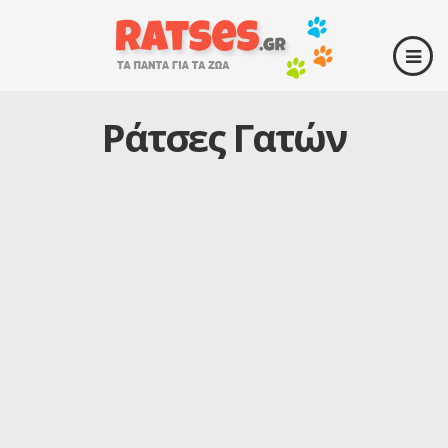
Ράτσες Γατών