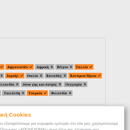
Αφγανιστάν
Αφρική
Βέλγιο
Γαλλία
Ισραήλ
Ιταλία
Καναδάς
Κανάριοι Νήσοι
λλανδία
όπου γης και πατρίς
Ουγγαρία
Ταιλάνδη
Τουρκία
Φιλανδία
ική Cookies
ου εξασφαλίσουμε μια κορυφαία εμπειρία στο site μας χρησιμοποιούμε
. Πατώντας «ΑΠΟΔΕΧΟΜΑΙ» συνεχίζεις την πλοήγηση σου