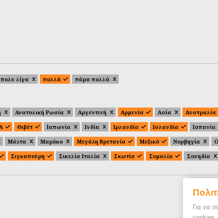
πολυ λίγα
πολλά
πάρα πολλά
ή
Ανατολική Ρωσία
Αργεντινή
Αρμενία
Ασία
Αυστραλία
.Α
Θιβέτ
Ιαπωνία
Ινδία
Ιρλανδία
Ισλανδία
Ισπανία
Μάλτα
Μαρόκο
Μεγάλη Βρετανία
Μεξικό
Νορβηγία
Ο
Σιγκαπούρη
Σικελία Ιταλία
Σκωτία
Σομαλία
Σουηδία
Πολιτ
Για να σ
cookies