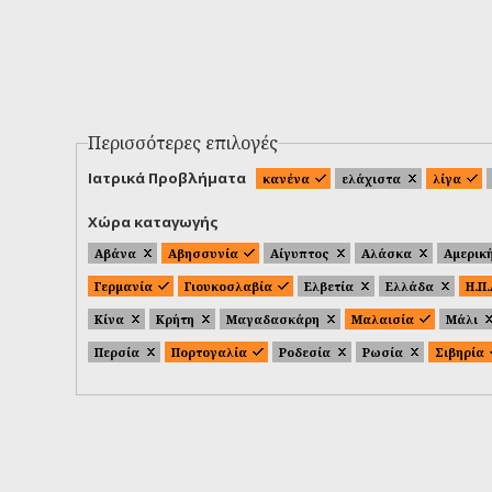
Περισσότερες επιλογές
Ιατρικά Προβλήματα
κανένα
ελάχιστα
λίγα
Χώρα καταγωγής
Αβάνα
Αβησσυνία
Αίγυπτος
Αλάσκα
Αμερικ
Γερμανία
Γιουκοσλαβία
Ελβετία
Ελλάδα
Η.Π
Κίνα
Κρήτη
Μαγαδασκάρη
Μαλαισία
Μάλι
Περσία
Πορτογαλία
Ροδεσία
Ρωσία
Σιβηρία