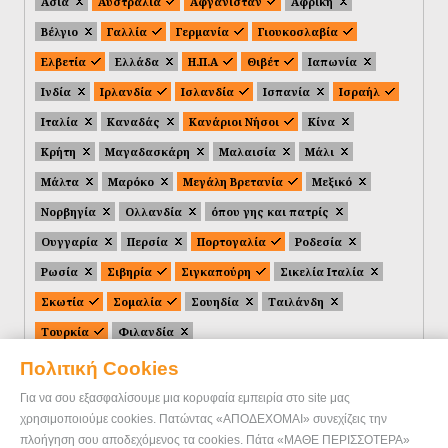
Ασία
Αυστραλία
Αφγανιστάν
Αφρική
Βέλγιο
Γαλλία
Γερμανία
Γιουκοσλαβία
Ελβετία
Ελλάδα
Η.Π.Α
Θιβέτ
Ιαπωνία
Ινδία
Ιρλανδία
Ισλανδία
Ισπανία
Ισραήλ
Ιταλία
Καναδάς
Κανάριοι Νήσοι
Κίνα
Κρήτη
Μαγαδασκάρη
Μαλαισία
Μάλι
Μάλτα
Μαρόκο
Μεγάλη Βρετανία
Μεξικό
Νορβηγία
Ολλανδία
όπου γης και πατρίς
Ουγγαρία
Περσία
Πορτογαλία
Ροδεσία
Ρωσία
Σιβηρία
Σιγκαπούρη
Σικελία Ιταλία
Σκωτία
Σομαλία
Σουηδία
Ταιλάνδη
Τουρκία
Φιλανδία
Πολιτική Cookies
Για να σου εξασφαλίσουμε μια κορυφαία εμπειρία στο site μας
χρησιμοποιούμε cookies. Πατώντας «ΑΠΟΔΕΧΟΜΑΙ» συνεχίζεις την
πλοήγηση σου αποδεχόμενος τα cookies. Πάτα «ΜΑΘΕ ΠΕΡΙΣΣΟΤΕΡΑ»