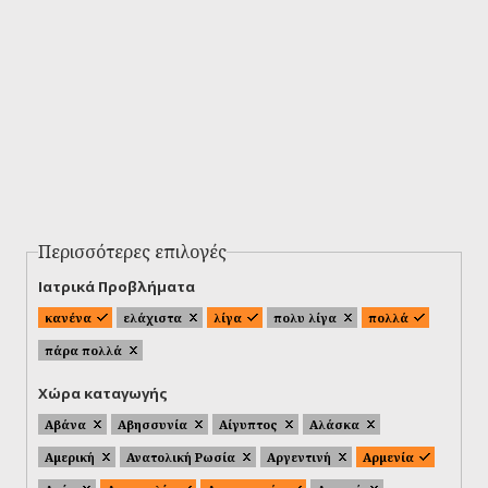
Περισσότερες επιλογές
Ιατρικά Προβλήματα
κανένα
ελάχιστα
λίγα
πολυ λίγα
πολλά
πάρα πολλά
Χώρα καταγωγής
Αβάνα
Αβησσυνία
Αίγυπτος
Αλάσκα
Αμερική
Ανατολική Ρωσία
Αργεντινή
Αρμενία