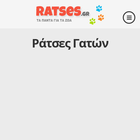
Ράτσες Γατών