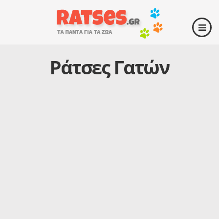
Ράτσες Γατών