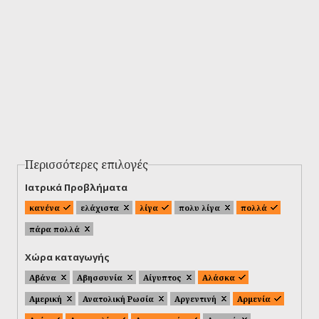
Περισσότερες επιλογές
Ιατρικά Προβλήματα
κανένα
ελάχιστα
λίγα
πολυ λίγα
πολλά
πάρα πολλά
Χώρα καταγωγής
Αβάνα
Αβησσυνία
Αίγυπτος
Αλάσκα
Αμερική
Ανατολική Ρωσία
Αργεντινή
Αρμενία