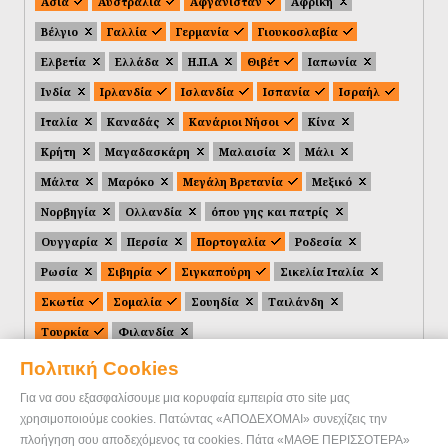
Ασία
Αυστραλία
Αφγανιστάν
Αφρική
Βέλγιο
Γαλλία
Γερμανία
Γιουκοσλαβία
Ελβετία
Ελλάδα
Η.Π.Α
Θιβέτ
Ιαπωνία
Ινδία
Ιρλανδία
Ισλανδία
Ισπανία
Ισραήλ
Ιταλία
Καναδάς
Κανάριοι Νήσοι
Κίνα
Κρήτη
Μαγαδασκάρη
Μαλαισία
Μάλι
Μάλτα
Μαρόκο
Μεγάλη Βρετανία
Μεξικό
Νορβηγία
Ολλανδία
όπου γης και πατρίς
Ουγγαρία
Περσία
Πορτογαλία
Ροδεσία
Ρωσία
Σιβηρία
Σιγκαπούρη
Σικελία Ιταλία
Σκωτία
Σομαλία
Σουηδία
Ταιλάνδη
Τουρκία
Φιλανδία
Πολιτική Cookies
Για να σου εξασφαλίσουμε μια κορυφαία εμπειρία στο site μας
χρησιμοποιούμε cookies. Πατώντας «ΑΠΟΔΕΧΟΜΑΙ» συνεχίζεις την
πλοήγηση σου αποδεχόμενος τα cookies. Πάτα «ΜΑΘΕ ΠΕΡΙΣΣΟΤΕΡΑ»