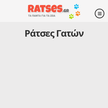
Ράτσες Γατών