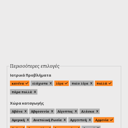
Περισσότερες επιλογές
Ιατρικά Προβλήματα
κανένα
ελάχιστα
λίγα
πολυ λίγα
πολλά
πάρα πολλά
Χώρα καταγωγής
Αβάνα
Αβησσυνία
Αίγυπτος
Αλάσκα
Αμερική
Ανατολική Ρωσία
Αργεντινή
Αρμενία